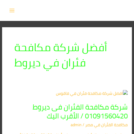
خطي
MAIN
لى
MENU
لمحتوى
أفضل شركة مكافحة
فئران في ديروط
شركة
مكافحة
شركة مكافحة الفئران فى ديروط
الفئران
فى
01091560420 / الأقرب اليك
ديروط
مكافحة الفئران​ في مصر
/
admin
01091560420
/