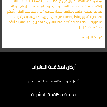
🐀 شركة مكافحة الفئران فى ديروط – أركان 01091560420 | الأقرب
الأقرب
إليك بخدمة فورية انتشار الفئران في ديروط لم يعد مجرد إزعاج بل تهديد
اليك
مباشر للصحة العامة ونظافة المكان.شركة أركان لمكافحة الفئران تُقدّم
لك الحل الأسرع والأكثر فاعلية من خلال فريق ميداني مدرّب وأدوات
متطورة للإبادة الدقيقة.نُحدّد نقاط التسرّب والمخابئ المحتملة، ثم نُنفّذ
خطة محكمة […]
قراءة المزيد »
أركان لمكافحة الحشرات
أفضل شركة مكافحة حشرات في مصر
خدمات مكافحة الحشرات