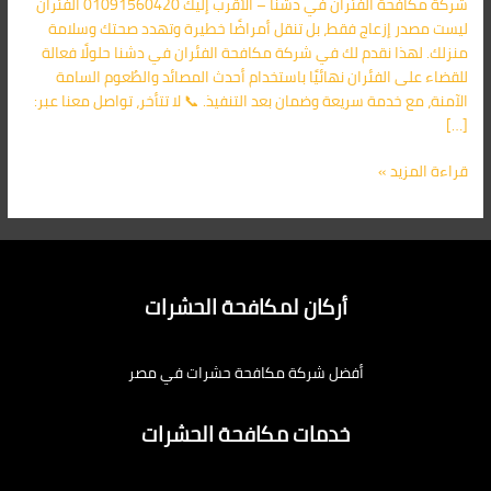
شركة مكافحة الفئران في دشنا – الأقرب إليك 01091560420 الفئران
إليك
ليست مصدر إزعاج فقط، بل تنقل أمراضًا خطيرة وتهدد صحتك وسلامة
01091560420
منزلك. لهذا نقدم لك في شركة مكافحة الفئران في دشنا حلولًا فعالة
للقضاء على الفئران نهائيًا باستخدام أحدث المصائد والطُعوم السامة
الآمنة، مع خدمة سريعة وضمان بعد التنفيذ. 📞 لا تتأخر، تواصل معنا عبر:
[…]
قراءة المزيد »
أركان لمكافحة الحشرات
أفضل شركة مكافحة حشرات في مصر
خدمات مكافحة الحشرات