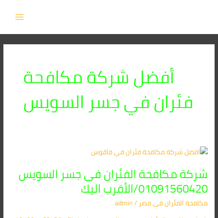
خطي
MAIN
لى
MENU
لمحتوى
أفضل شركة مكافحة
فئران في جسر السويس
شركة
مكافحة
شركة مكافحة الفئران فى جسر السويس
الفئران
فى
01091560420/الأقرب اليك
جسر
مكافحة الفئران​ في مصر
/
admin
السويس
01091560420/