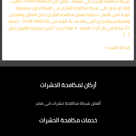
شركة مكافحة الفئران في العياط – اتصل الآن 01091560420 / الأقرب
اليك
إليك لو بتدور على شركة مكافحة الفئران في العياط تكون مضمونة،
فإحنا الحل الأمثل. خدماتنا تشمل مكافحة الفئران داخل المنازل والمخازن
والمطاعم والمزارع بأعلى كفاءة. 📞 كلمنا على 01091560420 – خدمة
24 ساعة في كل أنحاء العياط. 🔹 لماذا نحن؟. أسرع استجابة وأقوى نتائج..
[…]
قراءة المزيد »
أركان لمكافحة الحشرات
أفضل شركة مكافحة حشرات في مصر
خدمات مكافحة الحشرات