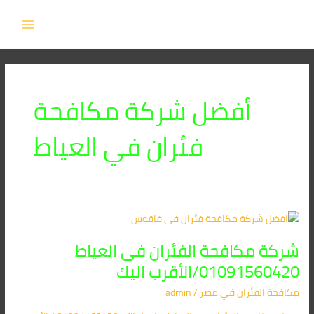
خطي
MAIN
لى
MENU
لمحتوى
أفضل شركة مكافحة
فئران في العياط
شركة
مكافحة
شركة مكافحة الفئران فى العياط
الفئران
فى
01091560420/الأقرب اليك
العياط
مكافحة الفئران​ في مصر
/
admin
01091560420/
الأقرب