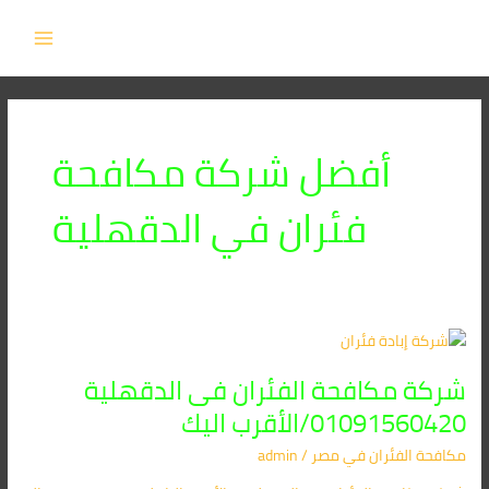
خطي
MAIN
لى
MENU
لمحتوى
أفضل شركة مكافحة
فئران في الدقهلية
شركة
مكافحة
شركة مكافحة الفئران فى الدقهلية
الفئران
فى
01091560420/الأقرب اليك
الدقهلية
مكافحة الفئران​ في مصر
/
admin
01091560420/
الأقرب