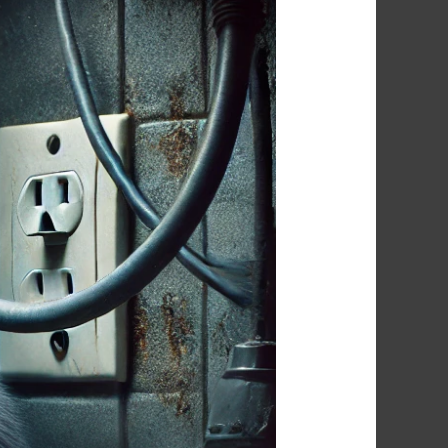
شركة
مكافحة
الفئران
فى
ابوقرقاص
01091560420
/
الأقرب
اليك