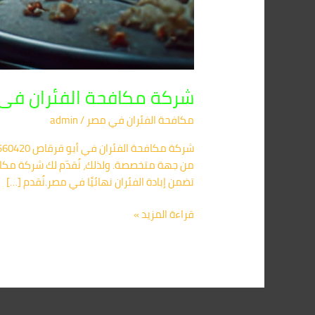
شركة مكافحة الفئران فى ابوقرقاص 91560420
مكافحة الفئران​ في مصر
/
admin
من جهة متخصصة. ولذلك، نُقدّم لك شركة مكاف
تضمن إبادة الفئران نهائيًا في مصر.نُقدم […]
قراءة المزيد »