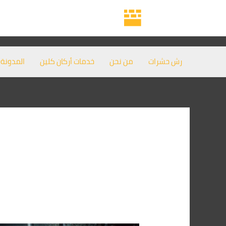
خطي
لى
لمحتوى
رش حشرات
من نحن
خدمات أركان كلين
المدونة