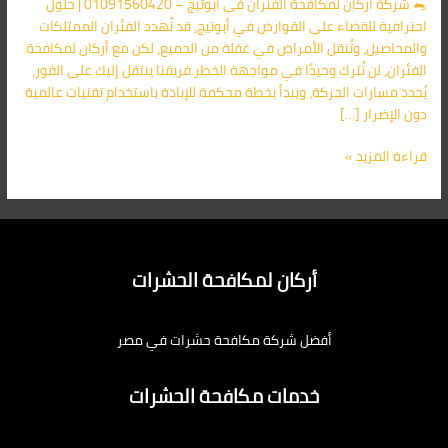
🐀 شركة أركان لمكافحة الفئران فى أبوتيج – 01091560420 | حلول
الأقرب
احترافية للقضاء على القوارض في أبوتيج، قد تُهدد الفئران الممتلكات
اليك
والمحاصيل، وتُنقل الأمراض في غفلة من الجميع، لكن مع أركان لمكافحة
الفئران، لن تُترك وحيدًا في مواجهة الخطر.فريقنا ينتقل إليك على الفور،
يُحدد مسارات الحركة، ويبدأ بخطة محكمة للإبادة باستخدام تقنيات عالمية
دون الإضرار […]
قراءة المزيد »
أركان لمكافحة الحشرات
أفضل شركة مكافحة حشرات في مصر
خدمات مكافحة الحشرات