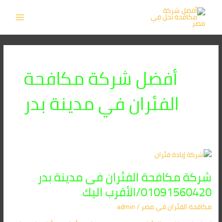
خطي
MAIN
لى
MENU
لمحتوى
أفضل شركة مكافحة
الفئران في مدينة بدر
شركة
مكافحة
شركة مكافحة الفئران فى مدينة بدر
الفئران
فى
01091560420/الأقرب اليك
مدينة
مكافحة الفئران​ في مصر
/
admin
بدر
01091560420/