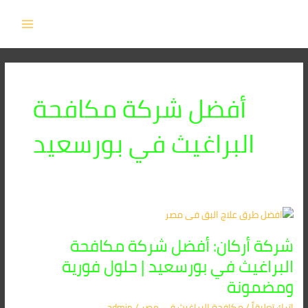
خطي
MAIN
لى
MENU
لمحتوى
أفضل شركة مكافحة
البراغيث في بورسعيد
شركة
أركان:
شركة أركان: أفضل شركة مكافحة
أفضل
شركة
البراغيث في بورسعيد | حلول فورية
مكافحة
ومضمونة
البراغيث
في
اترك تعليقاً
/
مكافحة البراغيث​ في مصر
/
admin