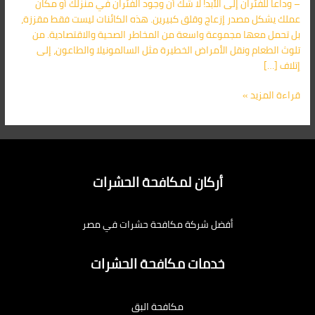
– وداعاً للفئران إلى الأبد! لا شك أن وجود الفئران في منزلك أو مكان
الأحمر
عملك يشكل مصدر إزعاج وقلق كبيرين. هذه الكائنات ليست فقط مقززة،
–
بل تحمل معها مجموعة واسعة من المخاطر الصحية والاقتصادية. من
وداعاً
تلوث الطعام ونقل الأمراض الخطيرة مثل السالمونيلا والطاعون، إلى
للفئران
إتلاف […]
إلى
الأبد!
قراءة المزيد »
أركان لمكافحة الحشرات
أفضل شركة مكافحة حشرات في مصر
خدمات مكافحة الحشرات
مكافحة البق