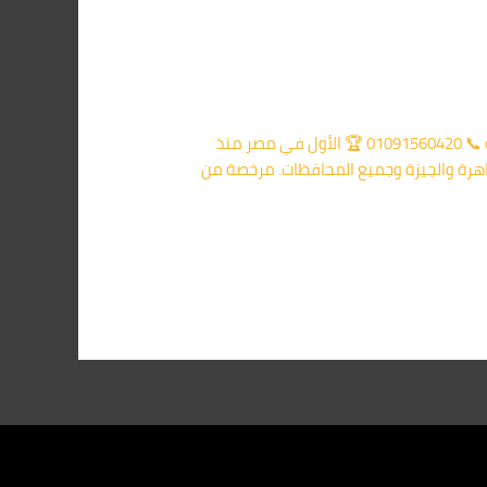
الرئيسية 📞 اتصل الآن: 01091560420 🐝 أركان مكافحة النحل في مصر الرئيسية مكافحة حشرات القاهرة الأسئلة الشائعة 📞 01091560420 🏆 الأول في مصر منذ
منة لخلايا النحل والدبابير في القاهرة والجيزة وجميع المحافظات. مرخصة من