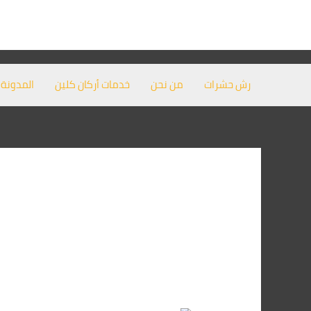
خطي
لى
لمحتوى
رش حشرات
من نحن
خدمات أركان كلين
المدونة