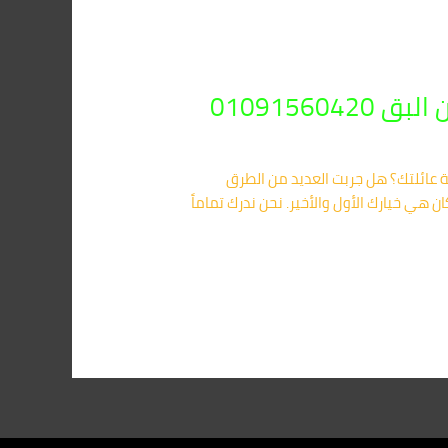
0109156
عائلتك؟ هل جربت العديد من الطرق
ي خيارك الأول والأخير. نحن ندرك تماماً