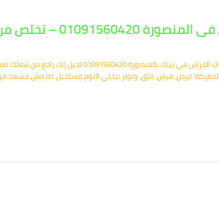
تخلص من حشرات الفراش نهائياً
شركة أركان.. الحل النهائي لإنهاء كابوس حشرات الفراش في بي
دأ المعركة! قرص، هرش، قلق، وتوتر بيخلي النوم مستحيل. ده مش مشهد من