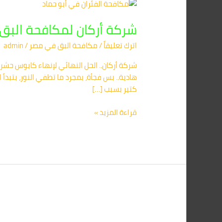
شركة
أركان
شركة أركان لمكافحة البق فى المنصورة 01091560420 – 
لمكافحة
البق
اترك تعليقاً
/
مكافحة البق​ في مصر
/
admin
فى
المنصورة
01091560420
هادية.. بس فجأة، بمجرد ما تطفي النور، بتب
–
كتير بسبب […]
تخلص
من
قراءة المزيد »
حشرات
الفراش
نهائياً
شركة
مكافحة