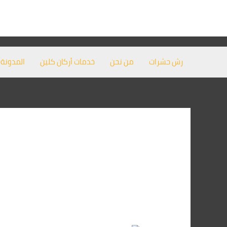
خطي
لى
لمحتوى
رش حشرات
من نحن
خدمات أركان كلين
المدونة