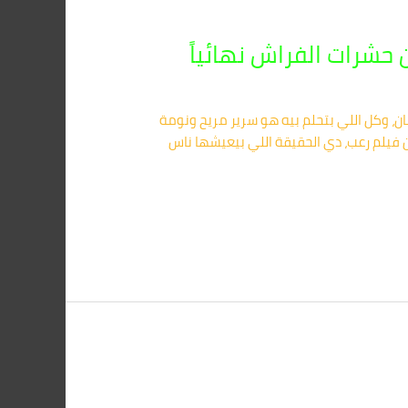
تك بالمنصورة 01091560420 تخيل إنك راجع من شغلك تعبان، وكل اللي بتحلم بيه هو سرير مريح ونومة
 فيلم رعب، دي الحقيقة اللي بيعيشها ناس