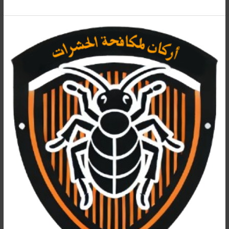
مكافحة
الفئران
في
أبو
حماد