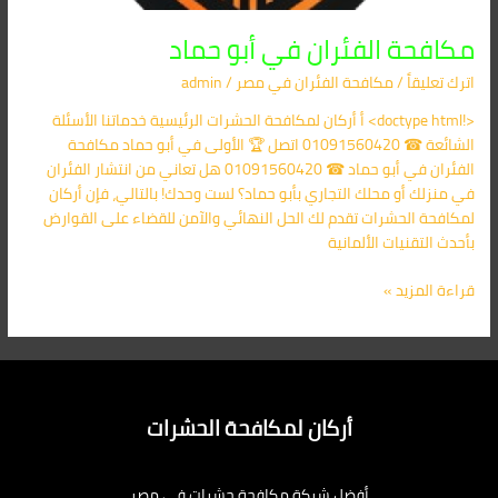
مكافحة الفئران في أبو حماد
اترك تعليقاً
/
مكافحة الفئران​ في مصر
/
admin
<!doctype html> أ أركان لمكافحة الحشرات الرئيسية خدماتنا الأسئلة
الشائعة ☎ 01091560420 اتصل 🏆 الأولى في أبو حماد مكافحة
الفئران في أبو حماد ☎ 01091560420 هل تعاني من انتشار الفئران
في منزلك أو محلك التجاري بأبو حماد؟ لست وحدك! بالتالي، فإن أركان
لمكافحة الحشرات تقدم لك الحل النهائي والآمن للقضاء على القوارض
بأحدث التقنيات الألمانية
قراءة المزيد »
أركان لمكافحة الحشرات
أفضل شركة مكافحة حشرات في مصر