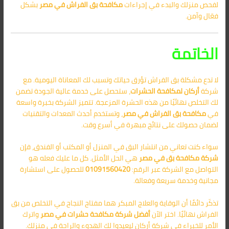
لفحص منزلك والبدء في إجراءات
مكافحة بق الفراش في مصر
بشكل
فعّال وآمن.
الخاتمة
لا تدع مشكلة بق الفراش تؤرق حياتك وتسبب لك المعاناة اليومية. مع
شركة
أركان لمكافحة الحشرات
، ستحصل على خدمة عالية الجودة تضمن
لك التخلص نهائيًا من هذه الحشرة المزعجة. تتميز الشركة بخبرة واسعة
في
مكافحة بق الفراش في مصر
، وتستخدم أحدث المعدات والتقنيات
لضمان حصولك على نتائج مبهرة في أسرع وقت.
سواء كنت تعاني من انتشار البق في المنزل أو المكتب أو الفندق، فإن
شركة مكافحة بق في مصر
هي الحل الأمثل. كل ما عليك فعله هو
التواصل مع الشركة عبر الرقم:
01091560420
للحصول على استشارة
مجانية وخدمة سريعة وفعالة.
تذكّر دائمًا أن الوقاية والعلاج المبكر هما مفتاح النجاح في التخلص من بق
الفراش نهائيًا. اختر الآن
أفضل شركة مكافحة حشرات في مصر
واترك
الأمر للخبراء في شركة أركان ليعيدوا لك الهدوء والراحة في منزلك.