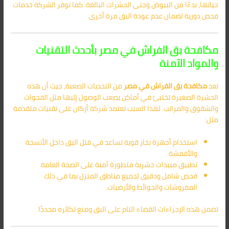
حياتها، بدءًا من البيوض وحتى الحشرات البالغة. كما توفر الشركة خدمات
فحص دورية لضمان عدم عودة البق مرة أخرى.
مكافحة بق الفراش في مصر بأحدث التقنيات
والمواد الآمنة
تعد
مكافحة بق الفراش في مصر
من التحديات الصعبة، حيث أن هذه
الحشرة الصغيرة تختبئ في أماكن يصعب الوصول إليها مثل الفجوات
والشقوق والمراتب. لهذا السبب تعتمد شركة أركان على تقنيات متقدمة
مثل:
استخدام أجهزة بخار قوية تساعد في قتل البق داخل الأنسجة
والأقمشة.
تطبيق مبيدات حشرية متطورة آمنة على الصحة العامة.
فحص شامل ودقيق لجميع مناطق المنزل بما في ذلك
المفروشات والحوائط والأرضيات.
تضمن هذه الإجراءات القضاء التام على البق ومنع تكاثره مجددًا.