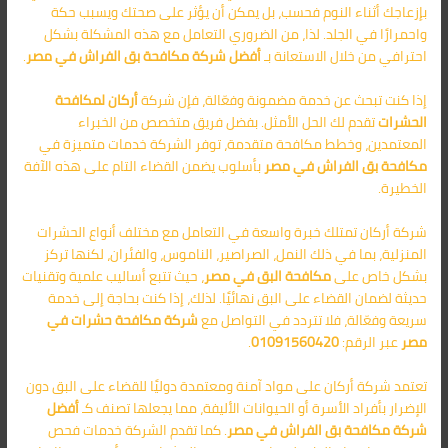
بإزعاجك أثناء النوم فحسب، بل يمكن أن يؤثر على صحتك ويسبب حكة
واحمرارًا في الجلد. لذا، من الضروري التعامل مع هذه المشكلة بشكل
احترافي من خلال الاستعانة بـ
أفضل شركة مكافحة بق الفراش في مصر
.
إذا كنت تبحث عن خدمة مضمونة وفعّالة، فإن شركة
أركان لمكافحة
الحشرات
تقدم لك الحل الأمثل. بفضل فريق متخصص من الخبراء
المعتمدين، وخطط مكافحة متقدمة، توفر الشركة خدمات متميزة في
مكافحة بق الفراش في مصر
بأسلوب يضمن القضاء التام على هذه الآفة
الخطيرة.
شركة أركان تمتلك خبرة واسعة في التعامل مع مختلف أنواع الحشرات
المنزلية، بما في ذلك النمل، الصراصير، الناموس، والفئران، لكنها تركز
بشكل خاص على
مكافحة البق في مصر
، حيث تتبع أساليب علمية وتقنيات
حديثة لضمان القضاء على البق نهائيًا. لذلك، إذا كنت بحاجة إلى خدمة
سريعة وفعّالة، فلا تتردد في التواصل مع
شركة مكافحة حشرات في
مصر
عبر الرقم:
01091560420
.
تعتمد شركة أركان على مواد آمنة ومعتمدة دوليًا للقضاء على البق دون
الإضرار بأفراد الأسرة أو الحيوانات الأليفة، مما يجعلها تصنف كـ
أفضل
شركة
مكافحة بق الفراش في مصر
. كما تقدم الشركة خدمات فحص