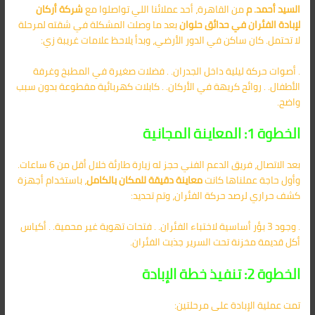
السيد أحمد. م
من القاهرة، أحد عملائنا اللي تواصلوا مع
شركة أركان
لإبادة الفئران في حدائق حلوان
بعد ما وصلت المشكلة في شقته لمرحلة
لا تحتمل. كان ساكن في الدور الأرضي، وبدأ يلاحظ علامات غريبة زي:
. أصوات حركة ليلية داخل الجدران. . فضلات صغيرة في المطبخ وغرفة
الأطفال. . روائح كريهة في الأركان. . كابلات كهربائية مقطوعة بدون سبب
واضح.
الخطوة 1: المعاينة المجانية
بعد الاتصال، فريق الدعم الفني حجز له زيارة طارئة خلال أقل من 6 ساعات.
وأول حاجة عملناها كانت
معاينة دقيقة للمكان بالكامل
، باستخدام أجهزة
كشف حراري لرصد حركة الفئران، وتم تحديد:
. وجود 3 بؤر أساسية لاختباء الفئران. . فتحات تهوية غير محمية. . أكياس
أكل قديمة مخزنة تحت السرير جذبت الفئران.
الخطوة 2: تنفيذ خطة الإبادة
تمت عملية الإبادة على مرحلتين: