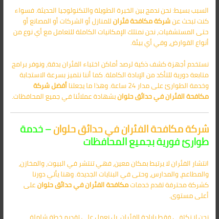
السبب بسيط: نحن ندمج بين الخبرة الطويلة والتكنولوجيا الحديثة. فسواء
كنت تبحث عن
شركة مكافحة فئران
للمنازل أو الشركات أو المصانع أو
حتى المستشفيات، نحن نمتلك الإمكانيات الكاملة للتعامل مع أي نوع من
أنواع القوارض، وفي أي بيئة.
نستخدم أجهزة كشف ذكية لرصد أماكن اختباء الفئران بدقة، ونوفر برامج
متابعة دورية للتأكد من الإبادة الكاملة. كما أننا نتميز بسرعة الاستجابة
وخدمة الطوارئ على مدار 24 ساعة. وهذا ما يجعلنا
أفضل شركة
مكافحة الفئران في حدائق حلوان
بشهادة عملائنا في جميع المحافظات.
شركة مكافحة الفئران في حدائق حلوان
– خدمة
طوارئ فورية بجميع المحافظات
انتشار الفئران لا يرتبط بمكان معين، فهي تنتشر في البيوت، والمخازن،
والمطاعم، والمدارس، وحتى في البنايات الجديدة. وهنا يأتي دورنا
كشركة محترفة تقدم خدمات
مكافحة الفئران في حدائق حلوان
على
أعلى مستوى.
نحن لا نكتفي فقط بإبادة الفئران، بل نعمل على تقديم خطة شاملة