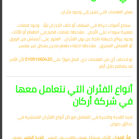
بعض العلامات التي تشير إلى وجود فئران:
. سماع أصوات حركة في السقف أو خلف الجدران ليلًا. . وجود فضلات
صغيرة سوداء على الأرض. . ملاحظة علامات قضم في الطعام أو الأثاث. .
وجود روائح كريهة ناتجة عن بول الفئران. . العثور على أعشاش من الورق
أو القماش الممزق. . ملاحظة اختفاء طعام مخزن بشكل غير مفسر.
لو لاحظت أي من العلامات دي، اتصل فورًا على
01091560420
لأن الأمر
قد يتفاقم خلال أيام.
أنواع الفئران التي نتعامل معها
في شركة أركان
لدينا القدرة والخبرة في التعامل مع كل أنواع الفئران المنتشرة في
حدائق حلوان:
.
فأر المنزل
: الأكثر شيوعًا، يعيش بالقرب من البشر. .
الجرذ الكبير
: يعيش