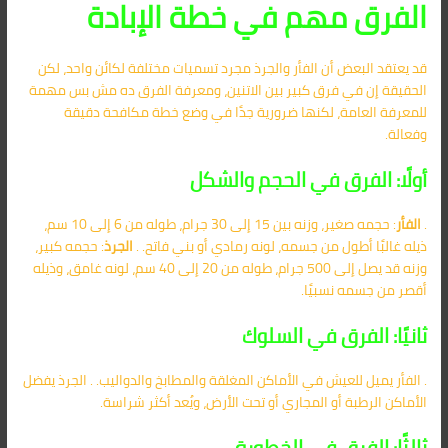
الفرق مهم في خطة الإبادة
قد يعتقد البعض أن الفأر والجرذ مجرد تسميات مختلفة لكائن واحد، لكن
الحقيقة إن في فرق كبير بين الاتنين، ومعرفة الفرق ده مش بس مهمة
للمعرفة العامة، لكنها ضرورية جدًا في وضع خطة مكافحة دقيقة
وفعالة.
أولًا: الفرق في الحجم والشكل
.
الفأر
: حجمه صغير، وزنه بين 15 إلى 30 جرام، طوله من 6 إلى 10 سم،
ذيله غالبًا أطول من جسمه، لونه رمادي أو بني فاتح. .
الجرذ
: حجمه كبير،
وزنه قد يصل إلى 500 جرام، طوله من 20 إلى 40 سم، لونه غامق، وذيله
أقصر من جسمه نسبيًا.
ثانيًا: الفرق في السلوك
. الفأر يميل للعيش في الأماكن المغلقة والمطابخ والدواليب. . الجرذ يفضل
الأماكن الرطبة أو المجاري أو تحت الأرض، ويُعد أكثر شراسة.
ثالثًا: الفرق في الخطورة