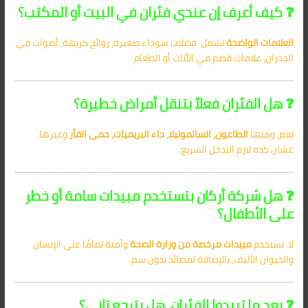
❓ كيف أعرف إن عندي فئران في البيت أو المكتب؟
العلامات الواضحة
تشمل: فضلات سوداء صغيرة، روائح كريهة، أصوات في
الجدران، علامات قضم في الأثاث أو الطعام.
❓ هل الفئران فعلاً بتنقل أمراض خطيرة؟
نعم، ومنها
الطاعون، السالمونيلا، داء البريميات، حمى الفأر
وغيرها.
عشان كده لازم التدخل السريع.
❓ هل شركة أركان بتستخدم مبيدات سامة أو خطر
على الأطفال؟
لا. نستخدم
مبيدات مرخصة من وزارة الصحة
وآمنة تمامًا على الإنسان
والحيوان الأليف، بالإضافة لمصائد بدون سم.
❓ بعد ما تبيدوا الفئران، هل بترجع تاني؟