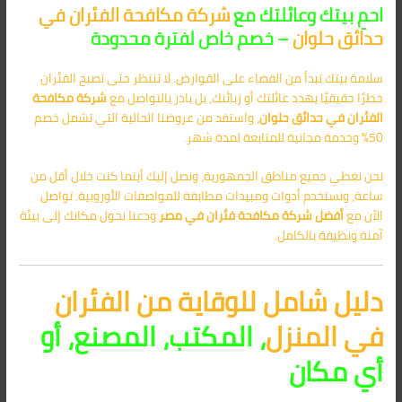
احمِ بيتك وعائلتك مع
شركة مكافحة الفئران في
حدائق حلوان
– خصم خاص لفترة محدودة
سلامة بيتك تبدأ من القضاء على القوارض. لا تنتظر حتى تصبح الفئران
خطرًا حقيقيًا يهدد عائلتك أو زبائنك، بل بادر بالتواصل مع
شركة مكافحة
الفئران في حدائق حلوان
، واستفد من عروضنا الحالية التي تشمل خصم
50% وخدمة مجانية للمتابعة لمدة شهر.
نحن نغطي جميع مناطق الجمهورية، ونصل إليك أينما كنت خلال أقل من
ساعة، ونستخدم أدوات ومبيدات مطابقة للمواصفات الأوروبية. تواصل
الآن مع
أفضل
شركة مكافحة فئران في مصر
ودعنا نحول مكانك إلى بيئة
آمنة ونظيفة بالكامل.
دليل شامل للوقاية من الفئران
في المنزل
، المكتب، المصنع، أو
أي مكان