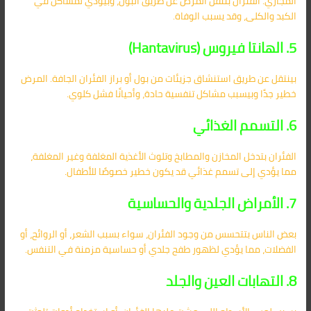
المجاري. الفئران بتنقل المرض عن طريق البول، وبيؤدي لمشاكل في
الكبد والكلى، وقد يسبب الوفاة.
5. الهانتا فيروس (Hantavirus)
بينتقل عن طريق استنشاق جزيئات من بول أو براز الفئران الجافة. المرض
خطير جدًا وبيسبب مشاكل تنفسية حادة، وأحيانًا فشل كلوي.
6. التسمم الغذائي
الفئران بتدخل المخازن والمطابخ وتلوث الأغذية المغلفة وغير المغلفة،
مما يؤدي إلى تسمم غذائي قد يكون خطير خصوصًا للأطفال.
7. الأمراض الجلدية والحساسية
بعض الناس بتتحسس من وجود الفئران، سواء بسبب الشعر، أو الروائح، أو
الفضلات، مما يؤدي لظهور طفح جلدي أو حساسية مزمنة في التنفس.
8. التهابات العين والجلد