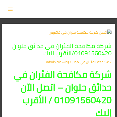
Post
خطي
MAIN
لى
navigation
MENU
لمحتوى
شركة مكافحة الفئران فى حدائق حلوان
01091560420/الأقرب اليك
/
مكافحة الفئران​ في مصر
/ بواسطة
admin
شركة مكافحة الفئران في
حدائق حلوان – اتصل الآن
01091560420 / الأقرب
إليك