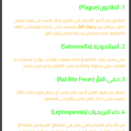
1. الطاعون (Plague)
الطاعون من أخطر الأمراض في التاريخ، وكان السبب في موت ملايين
البشر. بينتقل عبر
برغوث الفأر
، وبيسبب حمى شديدة وتورم في العقد
اللمفاوية، ولو متعالجش بسرعة ممكن يكون قاتل.
2. السالمونيلا (Salmonella)
بيجي بسبب تلوث الطعام أو الماء بفضلات الفئران. بيؤدي لإسهال حاد،
تقلصات بطن، سخونة، وغالبًا ما يصيب الأطفال وكبار السن بشدة.
3. حمى الفأر (Rat Bite Fever)
بتنتقل عن طريق العض أو من خلال لمس أي سطح ملوث بلعاب الفأر.
بتسبب حمى حادة، طفح جلدي، وآلام في المفاصل.
4. داء البريميات (Leptospirosis)
من الأمراض المنتشرة في مصر في المناطق القريبة من المياه أو