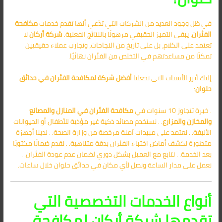
في ظل وجود العديد من الشركات التي تدّعي أنها تقدم خدمات
مكافحة
الفئران
، يبقى التميز الحقيقي مرهونًا بالنتائج الفعلية.
شركة أركان
لا
تعتمد على الكلام، بل على تاريخ من النجاحات، وتجارب عملاء حقيقيين
تمكنّا من مساعدتهم في التخلص من الفئران نهائيًا.
إليك أبرز الأسباب التي تجعلنا
أفضل
شركة لمكافحة الفئران في حدائق
حلوان
:
. خبرة تتجاوز 10 سنوات في
مكافحة الفئران في المنازل والمصانع
والمخازن والمزارع
. . نستخدم مصائد ذكية غير مؤذية للأطفال أو الحيوانات
الأليفة. . نعتمد على مبيدات آمنة مرخصة من وزارة الصحة. . لدينا أجهزة
متطورة لكشف أماكن اختباء الفئران بدقة متناهية. . نقدم ضمانًا مكتوبًا
بعد الخدمة. . نتابع مع العميل بشكل دوري لضمان عدم عودة الفئران. .
نعمل على مدار الساعة ونصل لأي مكان في حدائق حلوان خلال ساعات.
أنواع الخدمات التخصصية التي
تقدمها شركة أركان لمكافحة