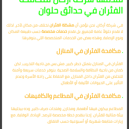
الفئران في حدائق حلوان
في شركة أركان، نحن نؤمن أن
مشكلة الفئران
تختلف من مكان لآخر، لذلك
لا نقدم حلولاً عامة للجميع، بل نقدم
خدمات مخصصة
حسب طبيعة المكان
ونوع الإصابة، وهذه بعض من الخدمات المتخصصة اللي بنوفرها:
.
مكافحة الفئران في المنازل
الفئران في المنازل بتمثل خطر كبير، مش بس من ناحية التخريب، لكن
كمان من ناحية النظافة والسلامة الصحية. بنوفر خدمات سريعة وآمنة
للتخلص من الفئران داخل المنازل، مع الحفاظ على راحة الأسرة وعدم
التأثير على الحيوانات الأليفة أو الأطفال.
.
مكافحة الفئران في المطاعم والكافيهات
المطاعم بيكون فيها أطعمة، ومخازن، وفتحات صرف كتير، وده بيخليها
بيئة مثالية للفئران. إحنا بنقدم خطة مخصصة للرصد، الإبادة، الوقاية، مع
زيارات متابعة شهرية أو أسبوعية حسب الاتفاق.