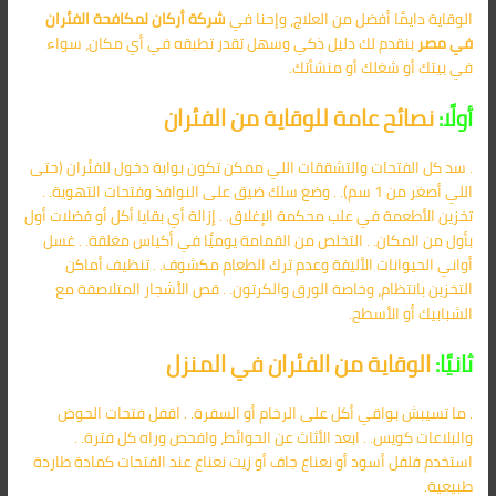
الوقاية دايمًا أفضل من العلاج، وإحنا في
شركة أركان لمكافحة الفئران
في مصر
بنقدم لك دليل ذكي وسهل تقدر تطبقه في أي مكان، سواء
في بيتك أو شغلك أو منشأتك.
أولًا:
نصائح عامة للوقاية من الفئران
. سد كل الفتحات والتشققات اللي ممكن تكون بوابة دخول للفئران (حتى
اللي أصغر من 1 سم). . وضع سلك ضيق على النوافذ وفتحات التهوية. .
تخزين الأطعمة في علب محكمة الإغلاق. . إزالة أي بقايا أكل أو فضلات أول
بأول من المكان. . التخلص من القمامة يوميًا في أكياس مغلقة. . غسل
أواني الحيوانات الأليفة وعدم ترك الطعام مكشوف. . تنظيف أماكن
التخزين بانتظام، وخاصة الورق والكرتون. . قص الأشجار المتلاصقة مع
الشبابيك أو الأسطح.
ثانيًا:
الوقاية من الفئران في المنزل
. ما تسيبش بواقي أكل على الرخام أو السفرة. . اقفل فتحات الحوض
والبلاعات كويس. . ابعد الأثاث عن الحوائط، وافحص وراه كل فترة. .
استخدم فلفل أسود أو نعناع جاف أو زيت نعناع عند الفتحات كمادة طاردة
طبيعية.