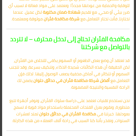
للوقاية والحماية من عودتها مجددًا. ونعتمد على مواد فعالة لا تسبب أي
ضرر بيئي أو صحي، مع تقديم
شهادة ضمان مكتوبة
لكل عميل. عندما
تختارنا، فأنت تختار التعامل مع
شركة مكافحة فئران
موثوقة ومعتمدة.
مكافحة الفئران تحتاج إلى تدخل محترف – لا تتردد
بالتواصل مع شركتنا
قد تعتقد أن وضع بعض الطعوم أو السموم يكفي للتخلص من الفئران،
لكن الحقيقة أن هذه الكائنات شديدة الذكاء، وتتكيف بسرعة، وقد تتجنب
السموم أو تتكاثر في أماكن مخفية يصعب الوصول إليها. لذلك فإن
التعامل مع
أفضل شركة مكافحة فئران في حدائق حلوان
يضمن لك
الراحة النفسية والنتيجة المضمونة.
نحن نستخدم تقنيات تعتمد على دراسة سلوك الفئران، ونوفر أجهزة تتبع
متطورة، ونقوم بعزل الفتحات المحتملة باستخدام مواد قوية لا تسمح
بعودتها. خبرتنا في
مكافحة الفئران في حدائق حلوان
تمتد لعشرات
السنوات، ونفخر بأننا كنا السبب في راحة آلاف العملاء من هذه الكارثة.