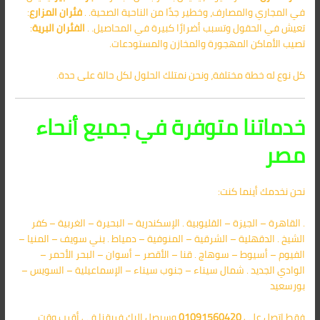
في المجاري والمصارف، وخطير جدًا من الناحية الصحية. .
فئران المزارع
:
تعيش في الحقول وتسبب أضرارًا كبيرة في المحاصيل. .
الفئران البرية
:
تصيب الأماكن المهجورة والمخازن والمستودعات.
كل نوع له خطة مختلفة، ونحن نمتلك الحلول لكل حالة على حدة.
خدماتنا متوفرة في جميع أنحاء
مصر
نحن نخدمك أينما كنت:
. القاهرة – الجيزة – القليوبية . الإسكندرية – البحيرة – الغربية – كفر
الشيخ . الدقهلية – الشرقية – المنوفية – دمياط . بني سويف – المنيا –
الفيوم – أسيوط – سوهاج . قنا – الأقصر – أسوان – البحر الأحمر –
الوادي الجديد . شمال سيناء – جنوب سيناء – الإسماعيلية – السويس –
بورسعيد
فقط اتصل على
01091560420
وسيصل إليك فريقنا في أقرب وقت.