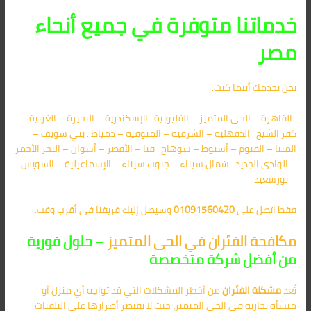
خدماتنا متوفرة في جميع أنحاء
مصر
نحن نخدمك أينما كنت:
. القاهرة – الحى المتميز – القليوبية . الإسكندرية – البحيرة – الغربية –
كفر الشيخ . الدقهلية – الشرقية – المنوفية – دمياط . بني سويف –
المنيا – الفيوم – أسيوط – سوهاج . قنا – الأقصر – أسوان – البحر الأحمر
– الوادي الجديد . شمال سيناء – جنوب سيناء – الإسماعيلية – السويس
– بورسعيد
فقط اتصل على
01091560420
وسيصل إليك فريقنا في أقرب وقت.
مكافحة الفئران في الحى المتميز
– حلول فورية
من أفضل شركة متخصصة
تُعد
مشكلة الفئران
من أخطر المشكلات التي قد تواجه أي منزل أو
منشأة تجارية في الحى المتميز، حيث لا تقتصر أضرارها على التلفيات