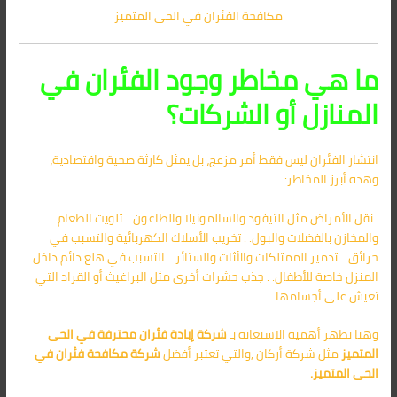
مكافحة الفئران في الحى المتميز
ما هي مخاطر وجود الفئران في
المنازل أو الشركات؟
انتشار الفئران ليس فقط أمر مزعج، بل يمثل كارثة صحية واقتصادية،
وهذه أبرز المخاطر:
. نقل الأمراض مثل التيفود والسالمونيلا والطاعون. . تلويث الطعام
والمخازن بالفضلات والبول. . تخريب الأسلاك الكهربائية والتسبب في
حرائق. . تدمير الممتلكات والأثاث والستائر. . التسبب في هلع دائم داخل
المنزل خاصة للأطفال. . جذب حشرات أخرى مثل البراغيث أو القراد التي
تعيش على أجسامها.
وهنا تظهر أهمية الاستعانة بـ
شركة إبادة فئران محترفة في الحى
المتميز
مثل شركة أركان ,والتي تعتبر أفضل
شركة مكافحة فئران في
الحى المتميز
.