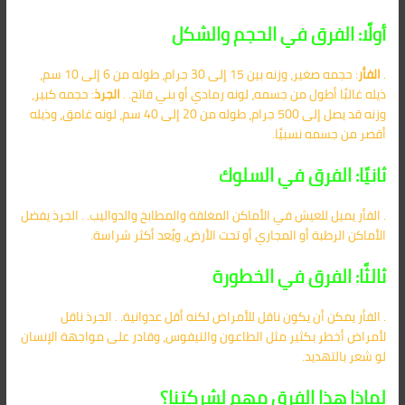
أولًا: الفرق في الحجم والشكل
.
الفأر
: حجمه صغير، وزنه بين 15 إلى 30 جرام، طوله من 6 إلى 10 سم،
ذيله غالبًا أطول من جسمه، لونه رمادي أو بني فاتح. .
الجرذ
: حجمه كبير،
وزنه قد يصل إلى 500 جرام، طوله من 20 إلى 40 سم، لونه غامق، وذيله
أقصر من جسمه نسبيًا.
ثانيًا: الفرق في السلوك
. الفأر يميل للعيش في الأماكن المغلقة والمطابخ والدواليب. . الجرذ يفضل
الأماكن الرطبة أو المجاري أو تحت الأرض، ويُعد أكثر شراسة.
ثالثًا: الفرق في الخطورة
. الفأر يمكن أن يكون ناقل للأمراض لكنه أقل عدوانية. . الجرذ ناقل
لأمراض أخطر بكثير مثل الطاعون والتيفوس، وقادر على مواجهة الإنسان
لو شعر بالتهديد.
لماذا هذا الفرق مهم لشركتنا؟