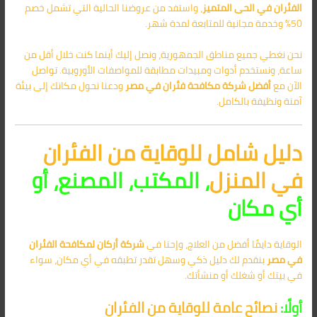
الفئران في الحى المتميز
، واستفد من عروضنا الحالية التي تشمل خصم
50% وخدمة مجانية للمتابعة لمدة شهر.
نحن نغطي جميع مناطق الجمهورية، ونصل إليك أينما كنت خلال أقل من
ساعة، ونستخدم أدوات ومبيدات مطابقة للمواصفات الأوروبية. تواصل
الآن مع
أفضل
شركة مكافحة فئران في مصر
ودعنا نحول مكانك إلى بيئة
آمنة ونظيفة بالكامل.
دليل شامل للوقاية من الفئران
في المنزل
، المكتب، المصنع، أو
أي مكان
الوقاية دايمًا أفضل من العلاج، وإحنا في
شركة أركان لمكافحة الفئران
في مصر
بنقدم لك دليل ذكي وسهل تقدر تطبقه في أي مكان، سواء
في بيتك أو شغلك أو منشأتك.
أولًا:
نصائح عامة للوقاية من الفئران