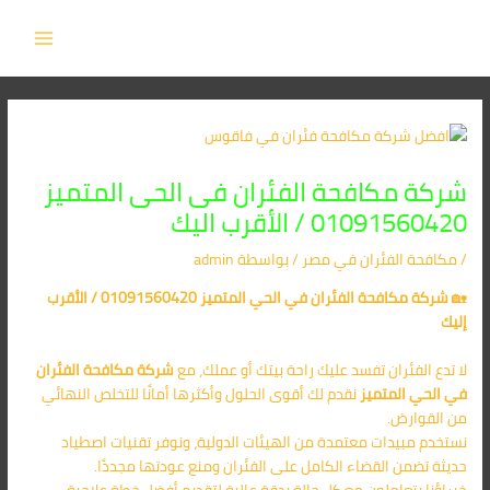
Post
خطي
MAIN
لى
navigation
MENU
لمحتوى
شركة مكافحة الفئران فى الحى المتميز
01091560420 / الأقرب اليك
/
مكافحة الفئران​ في مصر
/ بواسطة
admin
🏡
شركة مكافحة الفئران في الحي المتميز 01091560420 / الأقرب
إليك
لا تدع الفئران تفسد عليك راحة بيتك أو عملك، مع
شركة مكافحة الفئران
في الحي المتميز
نقدم لك أقوى الحلول وأكثرها أمانًا للتخلص النهائي
من القوارض.
نستخدم مبيدات معتمدة من الهيئات الدولية، ونوفر تقنيات اصطياد
حديثة تضمن القضاء الكامل على الفئران ومنع عودتها مجددًا.
خبراؤنا يتعاملون مع كل حالة بدقة عالية لتقديم أفضل خطة علاجية