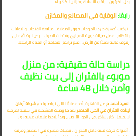
بدل الكرتون. . راقب الأسلاك وخزائن الكهرباء.
رابعًا:
الوقاية في المصانع والمخازن
. تركيب أجهزة طرد بالموجات فوق الصوتية. . متابعة الفتحات والبوابات
بانتظام. . عمل صيانة دورية للمجاري وفتحات الصرف. . رص البضائع على
رفوف عالية بعيدًا عن الأرض. . منع تراكم القمامة أو المياه الراكدة.
دراسة حالة حقيقية: من منزل
موبوء بالفئران إلى بيت نظيف
وآمن خلال 48 ساعة
السيد أحمد. م
من القاهرة، أحد عملائنا اللي تواصلوا مع
شركة أركان
لإبادة الفئران في الحى المتميز
بعد ما وصلت المشكلة في شقته لمرحلة
لا تحتمل. كان ساكن في الدور الأرضي، وبدأ يلاحظ علامات غريبة زي:
. أصوات حركة ليلية داخل الجدران. . فضلات صغيرة في المطبخ وغرفة