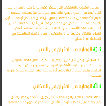
. سد كل الفتحات والتشققات اللي ممكن تكون بوابة دخول للفئران (حتى
اللي أصغر من 1 سم). . وضع سلك ضيق على النوافذ وفتحات التهوية. .
تخزين الأطعمة في علب محكمة الإغلاق. . إزالة أي بقايا أكل أو فضلات أول
بأول من المكان. . التخلص من القمامة يوميًا في أكياس مغلقة. . غسل
أواني الحيوانات الأليفة وعدم ترك الطعام مكشوف. . تنظيف أماكن
التخزين بانتظام، وخاصة الورق والكرتون. . قص الأشجار المتلاصقة مع
الشبابيك أو الأسطح.
ثانيًا:
الوقاية من الفئران في المنزل
. ما تسيبش بواقي أكل على الرخام أو السفرة. . اقفل فتحات الحوض
والبلاعات كويس. . ابعد الأثاث عن الحوائط، وافحص وراه كل فترة. .
استخدم فلفل أسود أو نعناع جاف أو زيت نعناع عند الفتحات كمادة طاردة
طبيعية.
ثالثًا:
الوقاية من الفئران في المكاتب
. نظف المطابخ الصغيرة والثلاجات بشكل دوري. . تأكد من عدم ترك أي
بقايا طعام على المكاتب أو في الأدراج. . استخدم صناديق مغلقة للملفات