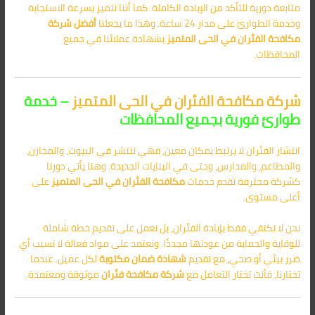
متابعة دورية للتأكد من الإبادة الكاملة. كما أننا نتميز بسرعة الاستجابة
وخدمة الطوارئ على مدار 24 ساعة. وهذا ما يجعلنا
أفضل شركة
مكافحة الفئران في الحى المتميز
بشهادة عملائنا في جميع
المحافظات.
شركة مكافحة الفئران في الحى المتميز
– خدمة
طوارئ فورية بجميع المحافظات
انتشار الفئران لا يرتبط بمكان معين، فهي تنتشر في البيوت، والمخازن،
والمطاعم، والمدارس، وحتى في البنايات الجديدة. وهنا يأتي دورنا
كشركة محترفة تقدم خدمات
مكافحة الفئران في الحى المتميز
على
أعلى مستوى.
نحن لا نكتفي فقط بإبادة الفئران، بل نعمل على تقديم خطة شاملة
للوقاية والحماية من عودتها مجددًا. ونعتمد على مواد فعالة لا تسبب أي
ضرر بيئي أو صحي، مع تقديم
شهادة ضمان مكتوبة
لكل عميل. عندما
تختارنا، فأنت تختار التعامل مع
شركة مكافحة فئران
موثوقة ومعتمدة.