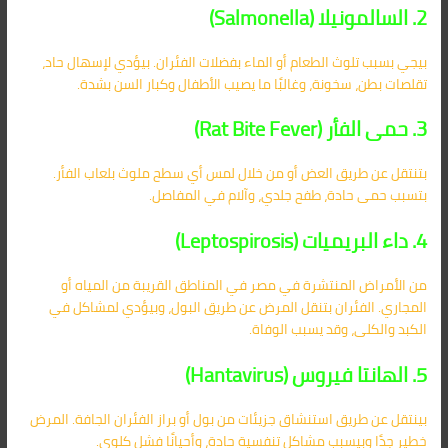
2. السالمونيلا (Salmonella)
بيجي بسبب تلوث الطعام أو الماء بفضلات الفئران. بيؤدي لإسهال حاد،
تقلصات بطن، سخونة، وغالبًا ما يصيب الأطفال وكبار السن بشدة.
3. حمى الفأر (Rat Bite Fever)
بتنتقل عن طريق العض أو من خلال لمس أي سطح ملوث بلعاب الفأر.
بتسبب حمى حادة، طفح جلدي، وآلام في المفاصل.
4. داء البريميات (Leptospirosis)
من الأمراض المنتشرة في مصر في المناطق القريبة من المياه أو
المجاري. الفئران بتنقل المرض عن طريق البول، وبيؤدي لمشاكل في
الكبد والكلى، وقد يسبب الوفاة.
5. الهانتا فيروس (Hantavirus)
بينتقل عن طريق استنشاق جزيئات من بول أو براز الفئران الجافة. المرض
خطير جدًا وبيسبب مشاكل تنفسية حادة، وأحيانًا فشل كلوي.