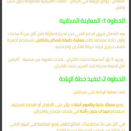
الأطفال. . روائح كريهة في الأركان. . كابلات كهربائية مقطوعة بدون سبب
واضح.
الخطوة 1: المعاينة المجانية
بعد الاتصال، فريق الدعم الفني حجز له زيارة طارئة خلال أقل من 6 ساعات.
وأول حاجة عملناها كانت
معاينة دقيقة للمكان بالكامل
، باستخدام أجهزة
كشف حراري لرصد حركة الفئران، وتم تحديد:
. وجود 3 بؤر أساسية لاختباء الفئران. . فتحات تهوية غير محمية. . أكياس
أكل قديمة مخزنة تحت السرير جذبت الفئران.
الخطوة 2: تنفيذ خطة الإبادة
تمت عملية الإبادة على مرحلتين:
. وضع
مصائد ذكية وطُعوم آمنة
لا تؤثر على الأطفال أو القطط المنزلية. .
استخدام
مبيدات بدون رائحة
في فتحات الجدران والخزائن.
في أقل من 24 ساعة بدأت النتائج تظهر، ومع المتابعة في اليوم التالي
تم التأكد من انتهاء المشكلة بنسبة 100%.