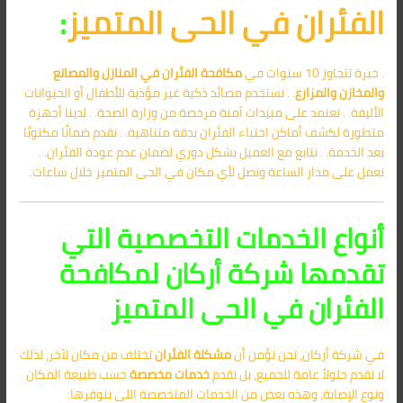
الفئران في الحى المتميز
:
. خبرة تتجاوز 10 سنوات في
مكافحة الفئران في المنازل والمصانع
والمخازن والمزارع
. . نستخدم مصائد ذكية غير مؤذية للأطفال أو الحيوانات
الأليفة. . نعتمد على مبيدات آمنة مرخصة من وزارة الصحة. . لدينا أجهزة
متطورة لكشف أماكن اختباء الفئران بدقة متناهية. . نقدم ضمانًا مكتوبًا
بعد الخدمة. . نتابع مع العميل بشكل دوري لضمان عدم عودة الفئران. .
نعمل على مدار الساعة ونصل لأي مكان في الحى المتميز خلال ساعات.
أنواع الخدمات التخصصية التي
تقدمها شركة أركان لمكافحة
الفئران في الحى المتميز
في شركة أركان، نحن نؤمن أن
مشكلة الفئران
تختلف من مكان لآخر، لذلك
لا نقدم حلولاً عامة للجميع، بل نقدم
خدمات مخصصة
حسب طبيعة المكان
ونوع الإصابة، وهذه بعض من الخدمات المتخصصة اللي بنوفرها: