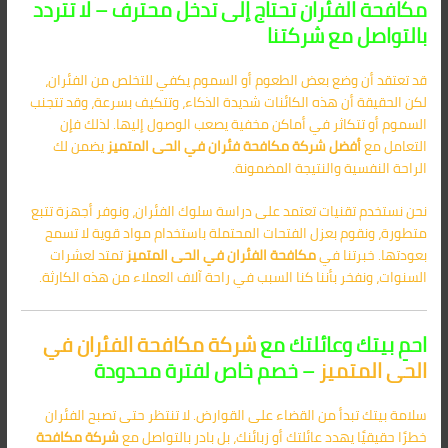
مكافحة الفئران تحتاج إلى تدخل محترف – لا تتردد
بالتواصل مع شركتنا
قد تعتقد أن وضع بعض الطعوم أو السموم يكفي للتخلص من الفئران،
لكن الحقيقة أن هذه الكائنات شديدة الذكاء، وتتكيف بسرعة، وقد تتجنب
السموم أو تتكاثر في أماكن مخفية يصعب الوصول إليها. لذلك فإن
التعامل مع
أفضل شركة مكافحة فئران في الحى المتميز
يضمن لك
الراحة النفسية والنتيجة المضمونة.
نحن نستخدم تقنيات تعتمد على دراسة سلوك الفئران، ونوفر أجهزة تتبع
متطورة، ونقوم بعزل الفتحات المحتملة باستخدام مواد قوية لا تسمح
بعودتها. خبرتنا في
مكافحة الفئران في الحى المتميز
تمتد لعشرات
السنوات، ونفخر بأننا كنا السبب في راحة آلاف العملاء من هذه الكارثة.
احمِ بيتك وعائلتك مع
شركة مكافحة الفئران في
الحى المتميز
– خصم خاص لفترة محدودة
سلامة بيتك تبدأ من القضاء على القوارض. لا تنتظر حتى تصبح الفئران
خطرًا حقيقيًا يهدد عائلتك أو زبائنك، بل بادر بالتواصل مع
شركة مكافحة