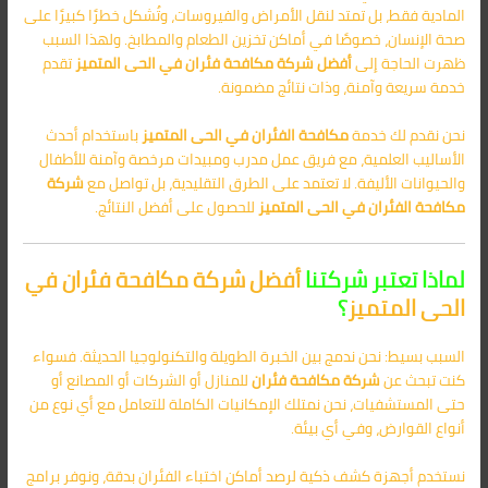
المادية فقط، بل تمتد لنقل الأمراض والفيروسات، وتُشكل خطرًا كبيرًا على
صحة الإنسان، خصوصًا في أماكن تخزين الطعام والمطابخ. ولهذا السبب
ظهرت الحاجة إلى
أفضل شركة مكافحة فئران في الحى المتميز
تقدم
خدمة سريعة وآمنة، وذات نتائج مضمونة.
نحن نقدم لك خدمة
مكافحة الفئران في الحى المتميز
باستخدام أحدث
الأساليب العلمية، مع فريق عمل مدرب ومبيدات مرخصة وآمنة للأطفال
والحيوانات الأليفة. لا تعتمد على الطرق التقليدية، بل تواصل مع
شركة
مكافحة الفئران في الحى المتميز
للحصول على أفضل النتائج.
لماذا تعتبر شركتنا
أفضل شركة مكافحة فئران في
الحى المتميز
؟
السبب بسيط: نحن ندمج بين الخبرة الطويلة والتكنولوجيا الحديثة. فسواء
كنت تبحث عن
شركة مكافحة فئران
للمنازل أو الشركات أو المصانع أو
حتى المستشفيات، نحن نمتلك الإمكانيات الكاملة للتعامل مع أي نوع من
أنواع القوارض، وفي أي بيئة.
نستخدم أجهزة كشف ذكية لرصد أماكن اختباء الفئران بدقة، ونوفر برامج