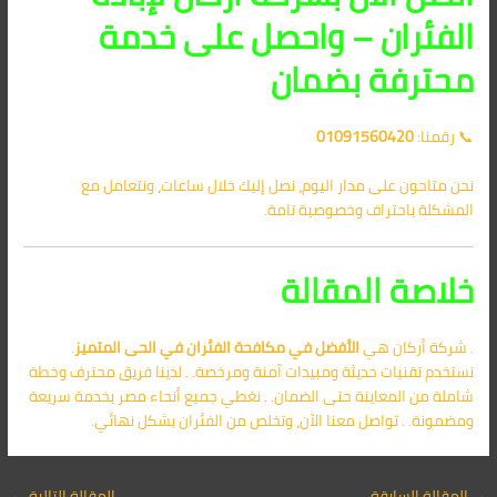
الفئران – واحصل على خدمة
محترفة بضمان
📞 رقمنا:
01091560420
نحن متاحون على مدار اليوم، نصل إليك خلال ساعات، ونتعامل مع
المشكلة باحتراف وخصوصية تامة.
خلاصة المقالة
. شركة أركان هي
الأفضل في
مكافحة الفئران في الحى المتميز
.
نستخدم تقنيات حديثة ومبيدات آمنة ومرخصة. . لدينا فريق محترف وخطة
شاملة من المعاينة حتى الضمان. . نغطي جميع أنحاء مصر بخدمة سريعة
ومضمونة. . تواصل معنا الآن، وتخلص من الفئران بشكل نهائي.
→
المقالة السابقة
المقالة التالية
←