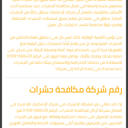
يتمتعون بخبرة واسعة في مجال مكافحة الحشرات، حيث نستخدم أحدث
الأساليب والتقنيات لضمان أن منزلك أو مكتبك سيظل خاليًا من الحشرات
الضارة. ننطلق في عملنا من فهم عميق لمشكلات الحشرات المختلفة،
ونقدم حلولًا مخصصة تناسب احتياجات كل عميل.
نحن نؤمن بأهمية الوقاية، لذلك ليس كل شيء يتعلق فقط بالتخلص من
الحشرات الموجودة، بل نحن نقدم أيضًا استشارات حول كيفية منع
ظهورها مرة أخرى. باستخدام مواد آمنة وصديقة للبيئة، نحن نحرص على
حماية صحتك وصحة عائلتك. تواصل معنا اليوم على الرقم 01091560420
للاستفادة من خدماتنا الاحترافية والاستمتاع ببيئة خالية من الحشرات.
دعنا نساعدك في إعادة الراحة إلى منزلك!
رقم شركة مكافحة حشرات
إذا كنت تعاني من مشكلة الحشرات في منزلك أو مكتبك، فلا تتردد في
الاتصال بشركة أركان لمكافحة الحشرات. الرقم 01091560420 هو
مفتاحك للحصول على خدمات احترافية وفعالة. مع فريق من الخبراء
المدربين، نحن ملتزمون بتقديم أعلى مستويات الخدمة والتعامل الفوري