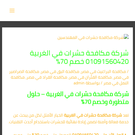
Post
خطي
MAIN
لى
navigation
MENU
لمحتوى
شركة مكافحة حشرات في الغربية
01091560420 خصم 70%
/
مكافحة البراغيث​ في مصر
,
مكافحة البق​ في مصر
,
مكافحة الصراصير​
في مصر
,
مكافحة الفئران​ في مصر
,
مكافحة القراد​ في مصر
,
مكافحة
النمل​ في مصر
/ بواسطة
admin
شركة مكافحة حشرات في الغربية – حلول
متطورة وخصم 70%
تعد
شركة مكافحة حشرات في الغربية
الخيار الأمثل لكل من يبحث عن
خدمة فعالة وآمنة تضمن إبادة نهائية للحشرات باستخدام أحدث التقنيات.
📞
اتصل الآن على 01091560420
للحصول على خصم
70%
على جميع