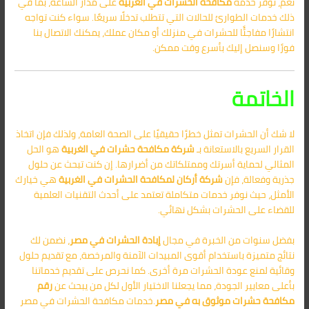
نعم، نوفر خدمة
مكافحة الحشرات في الغربية
على مدار الساعة، بما في
ذلك خدمات الطوارئ للحالات التي تتطلب تدخلًا سريعًا. سواء كنت تواجه
انتشارًا مفاجئًا للحشرات في منزلك أو مكان عملك، يمكنك الاتصال بنا
فورًا وسنصل إليك بأسرع وقت ممكن.
الخاتمة
لا شك أن الحشرات تمثل خطرًا حقيقيًا على الصحة العامة، ولذلك فإن اتخاذ
القرار السريع بالاستعانة بـ
شركة مكافحة حشرات في الغربية
هو الحل
المثالي لحماية أسرتك وممتلكاتك من أضرارها. إن كنت تبحث عن حلول
جذرية وفعالة، فإن
شركة أركان لمكافحة الحشرات في الغربية
هي خيارك
الأمثل، حيث نوفر خدمات متكاملة تعتمد على أحدث التقنيات العلمية
للقضاء على الحشرات بشكل نهائي.
بفضل سنوات من الخبرة في مجال
إبادة الحشرات في مصر
، نضمن لك
نتائج متميزة باستخدام أقوى المبيدات الآمنة والمرخصة، مع تقديم حلول
وقائية لمنع عودة الحشرات مرة أخرى. كما نحرص على تقديم خدماتنا
بأعلى معايير الجودة، مما يجعلنا الاختيار الأول لكل من يبحث عن
رقم
مكافحة حشرات
موثوق به في مصر
.خدمات مكافحة الحشرات في مصر