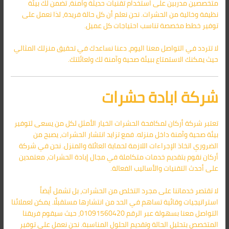
متخصصين مدربين على استخدام تقنيات حديثة وآمنة، تضمن لك بيئة
نظيفة وخالية من الحشرات. نحن نعلم أن كل حالة فريدة، لذا نعمل على
توفير خطط مخصصة تناسب احتياجات كل عميل.
لا تتردد في التواصل معنا اليوم، دعنا نساعدك في تحقيق منزلك المثالي
حيث يمكنك الاستمتاع ببيئة صحية وآمنة لك ولعائلتك.
شركة ابادة حشرات
تعتبر شركة أركان لمكافحة الحشرات الخيار الأمثل لكل من يسعى لتوفير
بيئة صحية وآمنة داخل منزله. فمع تزايد انتشار الحشرات، يصبح من
الضروري اتخاذ الإجراءات اللازمة لحماية العائلة والمنزل. نحن في شركة
أركان نقوم بتقديم خدمات متكاملة في مجال إبادة الحشرات، معتمدين
على أحدث التقنيات والأساليب الفعالة.
لا تقتصر خدماتنا على مجرد التخلص من الحشرات، بل تشمل أيضاً
استراتيجيات وقائية تساهم في الحد من انتشارها مستقبلًا. يمكن لعملائنا
التواصل معنا بسهولة عبر الرقم 01091560420، حيث سيقوم فريقنا
المتخصص بتحليل الحالة وتقديم الحلول المناسبة. نحن نعمل على توفير