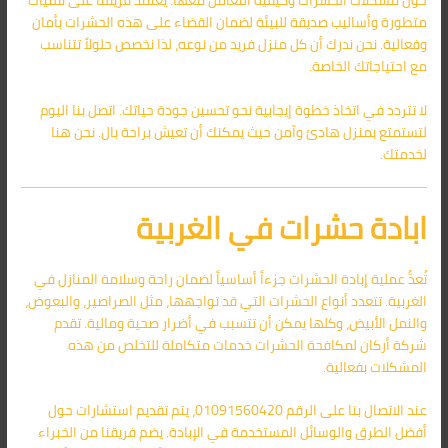
حول مشكلات الحشرات وكيفية التعامل معها. يعتمد فريقنا على تقنيات
متطورة وأساليب صديقة للبيئة لضمان القضاء على هذه الحشرات بأمان
وفعالية. نحن ندرك أن كل منزل فريد من نوعه، لذا نخصص حلولاً تتناسب
مع احتياجاتك الخاصة.
لا تتردد في اتخاذ خطوة إيجابية نحو تحسين جودة حياتك. اتصل بنا اليوم
لتستمتع بمنزل هادئ وآمن حيث يمكنك أن تعيش براحة بال. نحن هنا
لخدمتك.
ابادة حشرات في الغربية
تُعدُّ عملية إبادة الحشرات جزءاً أساسياً لضمان راحة وسلامة المنازل في
الغربية. تتعدد أنواع الحشرات التي قد تواجهها، مثل الصراصير، والبعوض،
والنمل الأبيض، وكلها يمكن أن تتسبب في أضرار صحية ومالية. تقدم
شركة أركان لمكافحة الحشرات خدمات متكاملة للتخلص من هذه
المشكلات بفعالية.
عند الاتصال بنا على الرقم 01091560420، يتم تقديم استشارات حول
أفضل الطرق والوسائل المستخدمة في الإبادة. يضم فريقنا من الخبراء