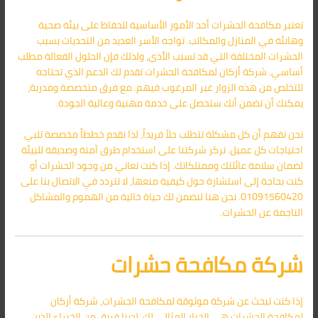
تعتبر مكافحة الحشرات أحد الأمور الأساسية للحفاظ على بيئة صحية
وهانئة في المنازل والمكاتب. تواجه الأسر العديد من التحديات بسبب
الحشرات المختلفة التي قد تسبب الأذى، ولذلك فإن الحلول الفعالة مطلب
أساسي. شركة أركان لمكافحة الحشرات تقدم لك الدعم الذي تحتاجه
للتخلص من هذه الزوار غير المرغوب فيهم. مع فرق متخصصة ومدربة،
يمكنك أن تضمن أنك ستحصل على خدمة مهنية وعالية الجودة.
نحن نفهم أن كل مشكلة تتطلب حلاً فريداً، لذا نقدم خططاً مخصصة تلبي
احتياجات كل عميل. تركز شركتنا على استخدام طرق آمنة وصديقة للبيئة
لضمان سلامة عائلتك وممتلكاتك. إذا كنت تعاني من وجود الحشرات أو
كنت بحاجة إلى استشارة حول كيفية منعها، لا تتردد في الاتصال بنا على
01091560420. نحن هنا لنضمن لك حياة خالية من الهموم والمشاكل
الناجمة عن الحشرات.
شركة مكافحة حشرات
إذا كنت تبحث عن شركة موثوقة لمكافحة الحشرات، شركة أركان
لمكافحة الحشرات هي الخيار المثالي لك. لدينا فريق من الخبراء الذين