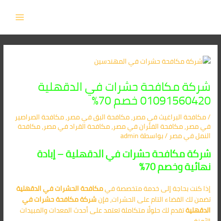
Post
خطي
MAIN
لى
navigation
MENU
لمحتوى
شركة مكافحة حشرات في الدقهلية
01091560420 خصم 70%
/
مكافحة البراغيث​ في مصر
,
مكافحة البق​ في مصر
,
مكافحة الصراصير​
في مصر
,
مكافحة الفئران​ في مصر
,
مكافحة القراد​ في مصر
,
مكافحة
النمل​ في مصر
/ بواسطة
admin
شركة مكافحة حشرات في الدقهلية – إبادة
نهائية وخصم 70%
إذا كنت بحاجة إلى خدمة متخصصة في
مكافحة الحشرات في الدقهلية
تضمن لك القضاء التام على الحشرات، فإن
شركة مكافحة حشرات في
الدقهلية
تقدم لك حلولًا متكاملة تعتمد على أحدث المعدات والمبيدات
الآمنة.