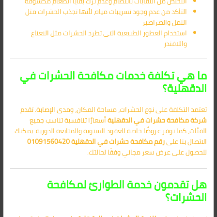
التخلص من النفايات بانتظام وعدم ترك بقايا الطعام مكشوفة
التأكد من عدم وجود تسريبات مياه، لأنها تجذب الحشرات مثل
النمل والصراصير
استخدام العطور الطبيعية التي تطرد الحشرات مثل النعناع
واللافندر
ما هي تكلفة خدمات مكافحة الحشرات في
الدقهلية؟
تعتمد التكلفة على نوع الحشرات، مساحة المكان، ومدى الإصابة. تقدم
شركة مكافحة حشرات في الدقهلية
أسعارًا تنافسية تناسب جميع
الفئات، كما نوفر عروضًا خاصة للعقود السنوية والمتابعة الدورية. يمكنك
الاتصال بنا على
رقم مكافحة حشرات في الدقهلية
01091560420
للحصول على عرض سعر مجاني وفقًا لحالتك.
هل تقدمون خدمة الطوارئ لمكافحة
الحشرات؟