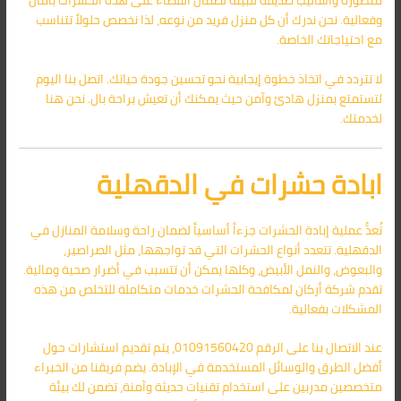
متطورة وأساليب صديقة للبيئة لضمان القضاء على هذه الحشرات بأمان
وفعالية. نحن ندرك أن كل منزل فريد من نوعه، لذا نخصص حلولاً تتناسب
مع احتياجاتك الخاصة.
لا تتردد في اتخاذ خطوة إيجابية نحو تحسين جودة حياتك. اتصل بنا اليوم
لتستمتع بمنزل هادئ وآمن حيث يمكنك أن تعيش براحة بال. نحن هنا
لخدمتك.
ابادة حشرات في الدقهلية
تُعدُّ عملية إبادة الحشرات جزءاً أساسياً لضمان راحة وسلامة المنازل في
الدقهلية. تتعدد أنواع الحشرات التي قد تواجهها، مثل الصراصير،
والبعوض، والنمل الأبيض، وكلها يمكن أن تتسبب في أضرار صحية ومالية.
تقدم شركة أركان لمكافحة الحشرات خدمات متكاملة للتخلص من هذه
المشكلات بفعالية.
عند الاتصال بنا على الرقم 01091560420، يتم تقديم استشارات حول
أفضل الطرق والوسائل المستخدمة في الإبادة. يضم فريقنا من الخبراء
متخصصين مدربين على استخدام تقنيات حديثة وآمنة، تضمن لك بيئة