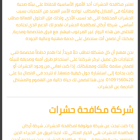
تعتبر مكافحة الحشرات أحد الأمور الأساسية للحفاظ على بيئة صحية
وهانئة في المنازل والمكاتب. تواجه الأسر العديد من التحديات بسبب
الحشرات المختلفة التي قد تسبب الأذى، ولذلك فإن الحلول الفعالة مطلب
أساسي. شركة أركان لمكافحة الحشرات تقدم لك الدعم الذي تحتاجه
للتخلص من هذه الزوار غير المرغوب فيهم. مع فرق متخصصة ومدربة،
يمكنك أن تضمن أنك ستحصل على خدمة مهنية وعالية الجودة.
نحن نفهم أن كل مشكلة تتطلب حلاً فريداً، لذا نقدم خططاً مخصصة تلبي
احتياجات كل عميل. تركز شركتنا على استخدام طرق آمنة وصديقة للبيئة
لضمان سلامة عائلتك وممتلكاتك. إذا كنت تعاني من وجود الحشرات أو
كنت بحاجة إلى استشارة حول كيفية منعها، لا تتردد في الاتصال بنا على
01091560420. نحن هنا لنضمن لك حياة خالية من الهموم والمشاكل
الناجمة عن الحشرات.
شركة مكافحة حشرات
إذا كنت تبحث عن شركة موثوقة لمكافحة الحشرات، شركة أركان
لمكافحة الحشرات هي الخيار المثالي لك. لدينا فريق من الخبراء الذين
يتمتعون بخبرة واسعة في مجال مكافحة الحشرات، حيث نستخدم أحدث