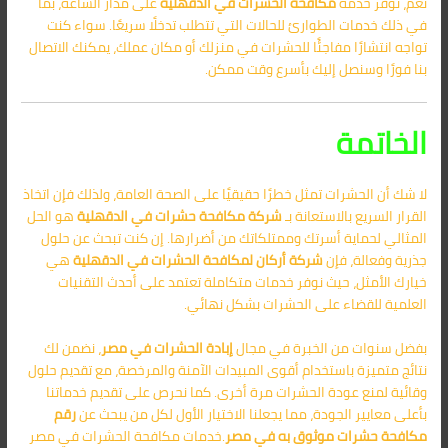
نعم، نوفر خدمة
مكافحة الحشرات في الدقهلية
على مدار الساعة، بما
في ذلك خدمات الطوارئ للحالات التي تتطلب تدخلًا سريعًا. سواء كنت
تواجه انتشارًا مفاجئًا للحشرات في منزلك أو مكان عملك، يمكنك الاتصال
بنا فورًا وسنصل إليك بأسرع وقت ممكن.
الخاتمة
لا شك أن الحشرات تمثل خطرًا حقيقيًا على الصحة العامة، ولذلك فإن اتخاذ
القرار السريع بالاستعانة بـ
شركة مكافحة حشرات في الدقهلية
هو الحل
المثالي لحماية أسرتك وممتلكاتك من أضرارها. إن كنت تبحث عن حلول
جذرية وفعالة، فإن
شركة أركان لمكافحة الحشرات في الدقهلية
هي
خيارك الأمثل، حيث نوفر خدمات متكاملة تعتمد على أحدث التقنيات
العلمية للقضاء على الحشرات بشكل نهائي.
بفضل سنوات من الخبرة في مجال
إبادة الحشرات في مصر
، نضمن لك
نتائج متميزة باستخدام أقوى المبيدات الآمنة والمرخصة، مع تقديم حلول
وقائية لمنع عودة الحشرات مرة أخرى. كما نحرص على تقديم خدماتنا
بأعلى معايير الجودة، مما يجعلنا الاختيار الأول لكل من يبحث عن
رقم
مكافحة حشرات
موثوق به في مصر
.خدمات مكافحة الحشرات في مصر