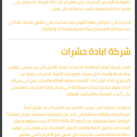
نظيفة وخالية من الحشرات. نحن نعلم أن كل حالة فريدة، لذا نعمل على
توفير خطط مخصصة تناسب احتياجات كل عميل.
لا تتردد في التواصل معنا اليوم، دعنا نساعدك في تحقيق منزلك المثالي
حيث يمكنك الاستمتاع ببيئة صحية وآمنة لك ولعائلتك.
شركة ابادة حشرات
تعتبر شركة أركان لمكافحة الحشرات الخيار الأمثل لكل من يسعى لتوفير
بيئة صحية وآمنة داخل منزله. فمع تزايد انتشار الحشرات، يصبح من
الضروري اتخاذ الإجراءات اللازمة لحماية العائلة والمنزل. نحن في شركة
أركان نقوم بتقديم خدمات متكاملة في مجال إبادة الحشرات، معتمدين
على أحدث التقنيات والأساليب الفعالة.
لا تقتصر خدماتنا على مجرد التخلص من الحشرات، بل تشمل أيضاً
استراتيجيات وقائية تساهم في الحد من انتشارها مستقبلًا. يمكن لعملائنا
التواصل معنا بسهولة عبر الرقم 01091560420، حيث سيقوم فريقنا
المتخصص بتحليل الحالة وتقديم الحلول المناسبة. نحن نعمل على توفير
خطط مخصصة تناسب احتياجات كل عميل، مع الالتزام بأعلى معايير