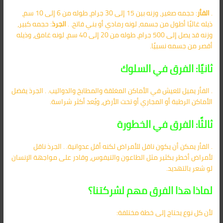
.
الفأر
: حجمه صغير، وزنه بين 15 إلى 30 جرام، طوله من 6 إلى 10 سم،
ذيله غالبًا أطول من جسمه، لونه رمادي أو بني فاتح. .
الجرذ
: حجمه كبير،
وزنه قد يصل إلى 500 جرام، طوله من 20 إلى 40 سم، لونه غامق، وذيله
أقصر من جسمه نسبيًا.
ثانيًا: الفرق في السلوك
. الفأر يميل للعيش في الأماكن المغلقة والمطابخ والدواليب. . الجرذ يفضل
الأماكن الرطبة أو المجاري أو تحت الأرض، ويُعد أكثر شراسة.
ثالثًا: الفرق في الخطورة
. الفأر يمكن أن يكون ناقل للأمراض لكنه أقل عدوانية. . الجرذ ناقل
لأمراض أخطر بكثير مثل الطاعون والتيفوس، وقادر على مواجهة الإنسان
لو شعر بالتهديد.
لماذا هذا الفرق مهم لشركتنا؟
لأن كل نوع يحتاج إلى خطة مختلفة: