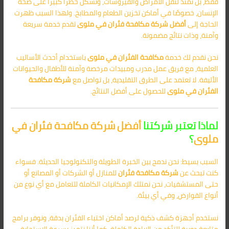
فقط، بل تمتد لنقل الأمراض والفيروسات، وتُشكل خطرًا كبيرًا على صحة
الإنسان، خصوصًا في أماكن تخزين الطعام والمطابخ. ولهذا السبب ظهرت
الحاجة إلى
أفضل شركة مكافحة فئران في ملوى
تقدم خدمة سريعة
وآمنة، وذات نتائج مضمونة.
نحن نقدم لك خدمة
مكافحة الفئران في ملوى
باستخدام أحدث الأساليب
العلمية، مع فريق عمل مدرب ومبيدات مرخصة وآمنة للأطفال والحيوانات
الأليفة. لا تعتمد على الطرق التقليدية، بل تواصل مع
شركة مكافحة
الفئران في ملوى
للحصول على أفضل النتائج.
لماذا تعتبر شركتنا
أفضل شركة مكافحة فئران في
ملوى
؟
السبب بسيط: نحن ندمج بين الخبرة الطويلة والتكنولوجيا الحديثة. فسواء
كنت تبحث عن
شركة مكافحة فئران
للمنازل أو الشركات أو المصانع أو
حتى المستشفيات، نحن نمتلك الإمكانيات الكاملة للتعامل مع أي نوع من
أنواع القوارض، وفي أي بيئة.
نستخدم أجهزة كشف ذكية لرصد أماكن اختباء الفئران بدقة، ونوفر برامج
متابعة دورية للتأكد من الإبادة الكاملة. كما أننا نتميز بسرعة الاستجابة