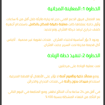
الخطوة 1: المعاينة المجانية
بعد الاتصال، فريق الدعم الفني حجز له زيارة طارئة خلال أقل من 6 ساعات.
وأول حاجة عملناها كانت
معاينة دقيقة للمكان بالكامل
، باستخدام أجهزة
كشف حراري لرصد حركة الفئران، وتم تحديد:
. وجود 3 بؤر أساسية لاختباء الفئران. . فتحات تهوية غير محمية. . أكياس
أكل قديمة مخزنة تحت السرير جذبت الفئران.
الخطوة 2: تنفيذ خطة الإبادة
تمت عملية الإبادة على مرحلتين:
. وضع
مصائد ذكية وطُعوم آمنة
لا تؤثر على الأطفال أو القطط المنزلية. .
استخدام
مبيدات بدون رائحة
في فتحات الجدران والخزائن.
في أقل من 24 ساعة بدأت النتائج تظهر، ومع المتابعة في اليوم التالي
تم التأكد من انتهاء المشكلة بنسبة 100%.