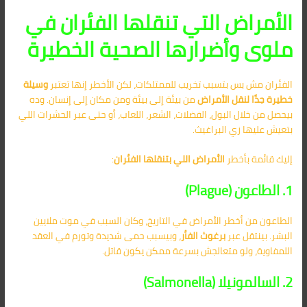
الأمراض التي تنقلها الفئران في
ملوى وأضرارها الصحية الخطيرة
الفئران مش بس بتسبب تخريب للممتلكات، لكن الأخطر إنها تعتبر
وسيلة
خطيرة جدًا لنقل الأمراض
من بيئة إلى بيئة ومن مكان إلى إنسان. وده
بيحصل من خلال البول، الفضلات، الشعر، اللعاب، أو حتى عبر الحشرات اللي
بتعيش عليها زي البراغيث.
إليك قائمة بأخطر
الأمراض اللي بتنقلها الفئران
:
1. الطاعون (Plague)
الطاعون من أخطر الأمراض في التاريخ، وكان السبب في موت ملايين
البشر. بينتقل عبر
برغوث الفأر
، وبيسبب حمى شديدة وتورم في العقد
اللمفاوية، ولو متعالجش بسرعة ممكن يكون قاتل.
2. السالمونيلا (Salmonella)