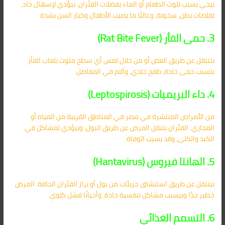
بيجي بسبب تلوث الطعام أو الماء بفضلات الفئران. بيؤدي لإسهال حاد،
تقلصات بطن، سخونة، وغالبًا ما يصيب الأطفال وكبار السن بشدة.
3. حمى الفأر (Rat Bite Fever)
بتنتقل عن طريق العض أو من خلال لمس أي سطح ملوث بلعاب الفأر.
بتسبب حمى حادة، طفح جلدي، وآلام في المفاصل.
4. داء البريميات (Leptospirosis)
من الأمراض المنتشرة في مصر في المناطق القريبة من المياه أو
المجاري. الفئران بتنقل المرض عن طريق البول، وبيؤدي لمشاكل في
الكبد والكلى، وقد يسبب الوفاة.
5. الهانتا فيروس (Hantavirus)
بينتقل عن طريق استنشاق جزيئات من بول أو براز الفئران الجافة. المرض
خطير جدًا وبيسبب مشاكل تنفسية حادة، وأحيانًا فشل كلوي.
6. التسمم الغذائي