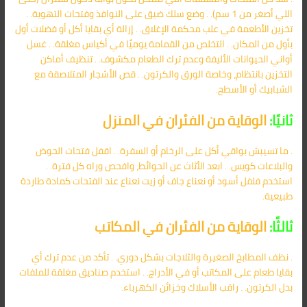
اللي أصغر من 1 سم). . وضع سلك ضيق على النوافذ وفتحات التهوية. .
تخزين الأطعمة في علب محكمة الإغلاق. . إزالة أي بقايا أكل أو فضلات أول
بأول من المكان. . التخلص من القمامة يوميًا في أكياس مغلقة. . غسل
أواني الحيوانات الأليفة وعدم ترك الطعام مكشوف. . تنظيف أماكن
التخزين بانتظام، وخاصة الورق والكرتون. . قص الأشجار المتلاصقة مع
الشبابيك أو الأسطح.
ثانيًا:
الوقاية من الفئران في المنزل
. ما تسيبش بواقي أكل على الرخام أو السفرة. . اقفل فتحات الحوض
والبلاعات كويس. . ابعد الأثاث عن الحوائط، وافحص وراه كل فترة. .
استخدم فلفل أسود أو نعناع جاف أو زيت نعناع عند الفتحات كمادة طاردة
طبيعية.
ثالثًا:
الوقاية من الفئران في المكاتب
. نظف المطابخ الصغيرة والثلاجات بشكل دوري. . تأكد من عدم ترك أي
بقايا طعام على المكاتب أو في الأدراج. . استخدم صناديق مغلقة للملفات
بدل الكرتون. . راقب الأسلاك وخزائن الكهرباء.