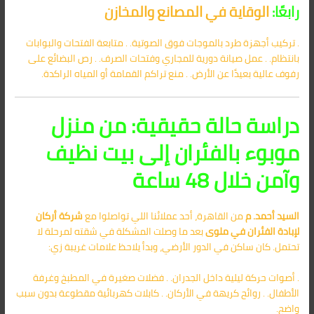
رابعًا:
الوقاية في المصانع والمخازن
. تركيب أجهزة طرد بالموجات فوق الصوتية. . متابعة الفتحات والبوابات
بانتظام. . عمل صيانة دورية للمجاري وفتحات الصرف. . رص البضائع على
رفوف عالية بعيدًا عن الأرض. . منع تراكم القمامة أو المياه الراكدة.
دراسة حالة حقيقية: من منزل
موبوء بالفئران إلى بيت نظيف
وآمن خلال 48 ساعة
السيد أحمد. م
من القاهرة، أحد عملائنا اللي تواصلوا مع
شركة أركان
لإبادة الفئران في ملوى
بعد ما وصلت المشكلة في شقته لمرحلة لا
تحتمل. كان ساكن في الدور الأرضي، وبدأ يلاحظ علامات غريبة زي:
. أصوات حركة ليلية داخل الجدران. . فضلات صغيرة في المطبخ وغرفة
الأطفال. . روائح كريهة في الأركان. . كابلات كهربائية مقطوعة بدون سبب
واضح.