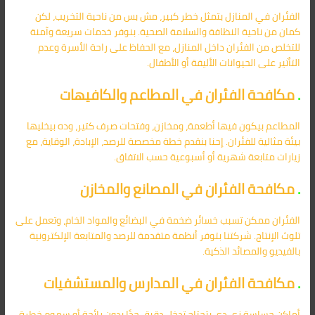
الفئران في المنازل بتمثل خطر كبير، مش بس من ناحية التخريب، لكن
كمان من ناحية النظافة والسلامة الصحية. بنوفر خدمات سريعة وآمنة
للتخلص من الفئران داخل المنازل، مع الحفاظ على راحة الأسرة وعدم
التأثير على الحيوانات الأليفة أو الأطفال.
.
مكافحة الفئران في المطاعم والكافيهات
المطاعم بيكون فيها أطعمة، ومخازن، وفتحات صرف كتير، وده بيخليها
بيئة مثالية للفئران. إحنا بنقدم خطة مخصصة للرصد، الإبادة، الوقاية، مع
زيارات متابعة شهرية أو أسبوعية حسب الاتفاق.
.
مكافحة الفئران في المصانع والمخازن
الفئران ممكن تسبب خسائر ضخمة في البضائع والمواد الخام، وتعمل على
تلوث الإنتاج. شركتنا بتوفر أنظمة متقدمة للرصد والمتابعة الإلكترونية
بالفيديو والمصائد الذكية.
.
مكافحة الفئران في المدارس والمستشفيات
أماكن حساسة زي دي بتحتاج تدخل دقيق جدًا بدون رائحة أو سموم خطرة.