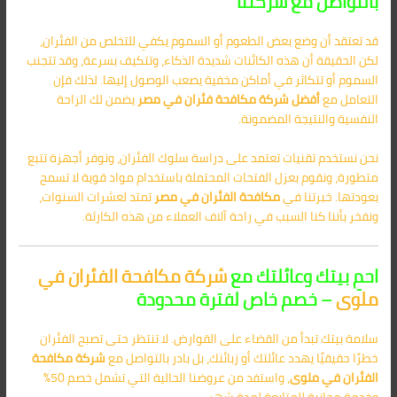
بالتواصل مع شركتنا
قد تعتقد أن وضع بعض الطعوم أو السموم يكفي للتخلص من الفئران،
لكن الحقيقة أن هذه الكائنات شديدة الذكاء، وتتكيف بسرعة، وقد تتجنب
السموم أو تتكاثر في أماكن مخفية يصعب الوصول إليها. لذلك فإن
التعامل مع
أفضل شركة مكافحة فئران في مصر
يضمن لك الراحة
النفسية والنتيجة المضمونة.
نحن نستخدم تقنيات تعتمد على دراسة سلوك الفئران، ونوفر أجهزة تتبع
متطورة، ونقوم بعزل الفتحات المحتملة باستخدام مواد قوية لا تسمح
بعودتها. خبرتنا في
مكافحة الفئران في
مصر
تمتد لعشرات السنوات،
ونفخر بأننا كنا السبب في راحة آلاف العملاء من هذه الكارثة.
احمِ بيتك وعائلتك مع
شركة مكافحة الفئران في
ملوى
– خصم خاص لفترة محدودة
سلامة بيتك تبدأ من القضاء على القوارض. لا تنتظر حتى تصبح الفئران
خطرًا حقيقيًا يهدد عائلتك أو زبائنك، بل بادر بالتواصل مع
شركة مكافحة
الفئران في ملوى
، واستفد من عروضنا الحالية التي تشمل خصم 50%
وخدمة مجانية للمتابعة لمدة شهر.