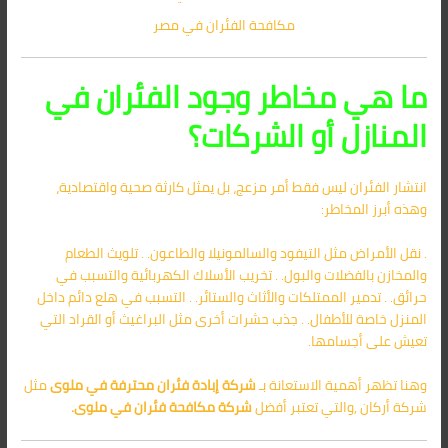
مكافحة الفئران في مصر
ما هي مخاطر وجود الفئران في
المنازل أو الشركات؟
انتشار الفئران ليس فقط أمر مزعج، بل يمثل كارثة صحية واقتصادية،
وهذه أبرز المخاطر:
. نقل الأمراض مثل التيفود والسالمونيلا والطاعون. . تلويث الطعام
والمخازن بالفضلات والبول. . تخريب الأسلاك الكهربائية والتسبب في
حرائق. . تدمير الممتلكات والأثاث والستائر. . التسبب في هلع دائم داخل
المنزل خاصة للأطفال. . جذب حشرات أخرى مثل البراغيث أو القراد التي
تعيش على أجسامها.
وهنا تظهر أهمية الاستعانة بـ
شركة إبادة فئران محترفة في ملوى
مثل
شركة أركان ,والتي تعتبر أفضل
شركة مكافحة فئران في ملوى
.