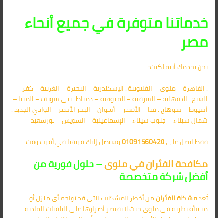
خدماتنا متوفرة في جميع أنحاء
مصر
نحن نخدمك أينما كنت:
. القاهرة – ملوى – القليوبية . الإسكندرية – البحيرة – الغربية – كفر
الشيخ . الدقهلية – الشرقية – المنوفية – دمياط . بني سويف – المنيا –
أسيوط – سوهاج . قنا – الأقصر – أسوان – البحر الأحمر – الوادي الجديد .
شمال سيناء – جنوب سيناء – الإسماعيلية – السويس – بورسعيد
فقط اتصل على
01091560420
وسيصل إليك فريقنا في أقرب وقت.
مكافحة الفئران في ملوى
– حلول فورية من
أفضل شركة متخصصة
تُعد
مشكلة الفئران
من أخطر المشكلات التي قد تواجه أي منزل أو
منشأة تجارية في ملوى حيث لا تقتصر أضرارها على التلفيات المادية