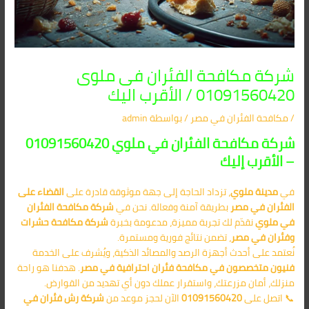
شركة مكافحة الفئران فى ملوى
01091560420 / الأقرب اليك
/
مكافحة الفئران​ في مصر
/ بواسطة
admin
شركة مكافحة الفئران في ملوي 01091560420
– الأقرب إليك
في
مدينة ملوي
، تزداد الحاجة إلى جهة موثوقة قادرة على
القضاء على
الفئران في مصر
بطريقة آمنة وفعالة. نحن في
شركة مكافحة الفئران
في ملوي
نقدّم لك تجربة مميزة، مدعومة بخبرة
شركة مكافحة حشرات
وفئران في مصر
، تضمن نتائج فورية ومستمرة.
نُعتمد على أحدث أجهزة الرصد والمصائد الذكية، ويُشرف على الخدمة
فنيون متخصصون في مكافحة فئران احترافية في مصر
. هدفنا هو راحة
منزلك، أمان مزرعتك، واستقرار عملك دون أي تهديد من القوارض.
📞 اتصل على
01091560420
الآن لحجز موعد من
شركة رش فئران في