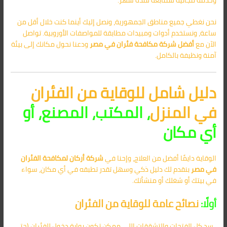
نحن نغطي جميع مناطق الجمهورية، ونصل إليك أينما كنت خلال أقل من
ساعة، ونستخدم أدوات ومبيدات مطابقة للمواصفات الأوروبية. تواصل
الآن مع
أفضل
شركة مكافحة فئران في مصر
ودعنا نحول مكانك إلى بيئة
آمنة ونظيفة بالكامل.
دليل شامل للوقاية من الفئران
في المنزل
، المكتب، المصنع، أو
أي مكان
الوقاية دايمًا أفضل من العلاج، وإحنا في
شركة أركان لمكافحة الفئران
في مصر
بنقدم لك دليل ذكي وسهل تقدر تطبقه في أي مكان، سواء
في بيتك أو شغلك أو منشأتك.
أولًا:
نصائح عامة للوقاية من الفئران
. سد كل الفتحات والتشققات اللي ممكن تكون بوابة دخول للفئران (حتى