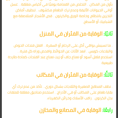
بأول من المكان. . التخلص من القمامة يوميًا في أكياس مغلقة. . غسل
أواني الحيوانات الأليفة وعدم ترك الطعام مكشوف. . تنظيف أماكن
التخزين بانتظام، وخاصة الورق والكرتون. . قص الأشجار المتلاصقة مع
الشبابيك أو الأسطح.
ثانيًا:
الوقاية من الفئران في المنزل
. ما تسيبش بواقي أكل على الرخام أو السفرة. . اقفل فتحات الحوض
والبلاعات كويس. . ابعد الأثاث عن الحوائط، وافحص وراه كل فترة. .
استخدم فلفل أسود أو نعناع جاف أو زيت نعناع عند الفتحات كمادة طاردة
طبيعية.
ثالثًا:
الوقاية من الفئران في المكاتب
. نظف المطابخ الصغيرة والثلاجات بشكل دوري. . تأكد من عدم ترك أي
بقايا طعام على المكاتب أو في الأدراج. . استخدم صناديق مغلقة للملفات
بدل الكرتون. . راقب الأسلاك وخزائن الكهرباء.
رابعًا:
الوقاية في المصانع والمخازن