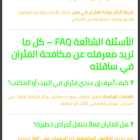
شركة أركان لإبادة الفئران في مصر
تمتلك الأدوات والخبرة للوصول
للجذور وإنهاء المشكلة من الأساس.
الأسئلة الشائعة FAQ – كل ما
تريد معرفته عن مكافحة الفئران
في ساقلته
❓ كيف أعرف إن عندي فئران في البيت أو المكتب؟
العلامات الواضحة
تشمل: فضلات سوداء صغيرة، روائح كريهة، أصوات في
الجدران، علامات قضم في الأثاث أو الطعام.
❓ هل الفئران فعلاً بتنقل أمراض خطيرة؟
نعم، ومنها
الطاعون، السالمونيلا، داء البريميات، حمى الفأر
وغيرها.