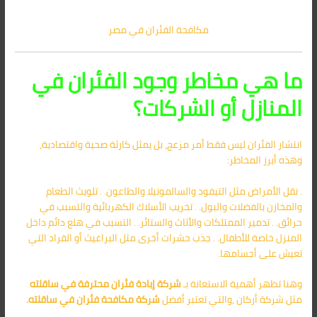
مكافحة الفئران في مصر
ما هي مخاطر وجود الفئران في
المنازل أو الشركات؟
انتشار الفئران ليس فقط أمر مزعج، بل يمثل كارثة صحية واقتصادية،
وهذه أبرز المخاطر:
. نقل الأمراض مثل التيفود والسالمونيلا والطاعون. . تلويث الطعام
والمخازن بالفضلات والبول. . تخريب الأسلاك الكهربائية والتسبب في
حرائق. . تدمير الممتلكات والأثاث والستائر. . التسبب في هلع دائم داخل
المنزل خاصة للأطفال. . جذب حشرات أخرى مثل البراغيث أو القراد التي
تعيش على أجسامها.
وهنا تظهر أهمية الاستعانة بـ
شركة إبادة فئران محترفة في ساقلته
مثل شركة أركان ,والتي تعتبر أفضل
شركة مكافحة فئران في ساقلته
.