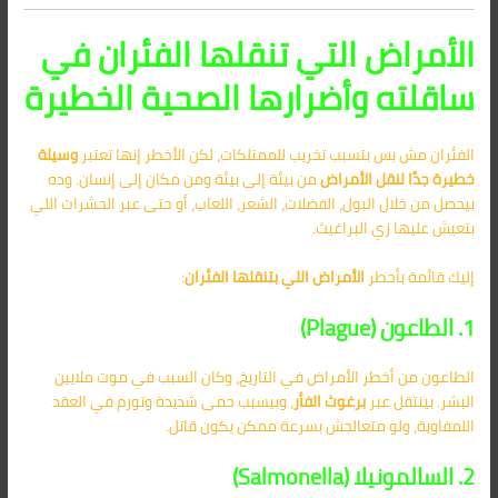
الأمراض التي تنقلها الفئران في
ساقلته وأضرارها الصحية الخطيرة
الفئران مش بس بتسبب تخريب للممتلكات، لكن الأخطر إنها تعتبر
وسيلة
خطيرة جدًا لنقل الأمراض
من بيئة إلى بيئة ومن مكان إلى إنسان. وده
بيحصل من خلال البول، الفضلات، الشعر، اللعاب، أو حتى عبر الحشرات اللي
بتعيش عليها زي البراغيث.
إليك قائمة بأخطر
الأمراض اللي بتنقلها الفئران
:
1. الطاعون (Plague)
الطاعون من أخطر الأمراض في التاريخ، وكان السبب في موت ملايين
البشر. بينتقل عبر
برغوث الفأر
، وبيسبب حمى شديدة وتورم في العقد
اللمفاوية، ولو متعالجش بسرعة ممكن يكون قاتل.
2. السالمونيلا (Salmonella)