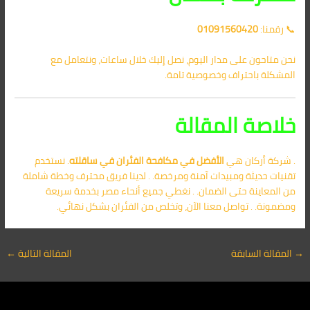
📞 رقمنا:
01091560420
نحن متاحون على مدار اليوم، نصل إليك خلال ساعات، ونتعامل مع
المشكلة باحتراف وخصوصية تامة.
خلاصة المقالة
. شركة أركان هي
الأفضل في
مكافحة الفئران في ساقلته
. نستخدم
تقنيات حديثة ومبيدات آمنة ومرخصة. . لدينا فريق محترف وخطة شاملة
من المعاينة حتى الضمان. . نغطي جميع أنحاء مصر بخدمة سريعة
ومضمونة. . تواصل معنا الآن، وتخلص من الفئران بشكل نهائي.
→
المقالة السابقة
المقالة التالية
←