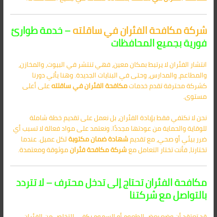
شركة مكافحة الفئران في ساقلته
– خدمة طوارئ
فورية بجميع المحافظات
انتشار الفئران لا يرتبط بمكان معين، فهي تنتشر في البيوت، والمخازن،
والمطاعم، والمدارس، وحتى في البنايات الجديدة. وهنا يأتي دورنا
كشركة محترفة تقدم خدمات
مكافحة الفئران في ساقلته
على أعلى
مستوى.
نحن لا نكتفي فقط بإبادة الفئران، بل نعمل على تقديم خطة شاملة
للوقاية والحماية من عودتها مجددًا. ونعتمد على مواد فعالة لا تسبب أي
ضرر بيئي أو صحي، مع تقديم
شهادة ضمان مكتوبة
لكل عميل. عندما
تختارنا، فأنت تختار التعامل مع
شركة مكافحة فئران
موثوقة ومعتمدة.
مكافحة الفئران تحتاج إلى تدخل محترف – لا تتردد
بالتواصل مع شركتنا
قد تعتقد أن وضع بعض الطعوم أو السموم يكفي للتخلص من الفئران،