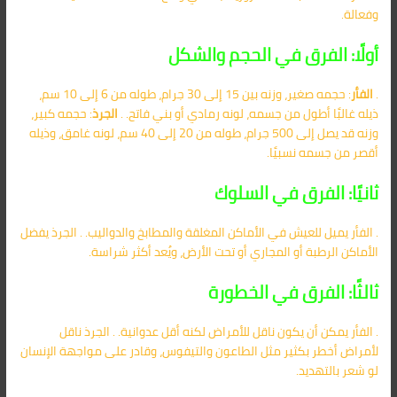
وفعالة.
أولًا: الفرق في الحجم والشكل
.
الفأر
: حجمه صغير، وزنه بين 15 إلى 30 جرام، طوله من 6 إلى 10 سم،
ذيله غالبًا أطول من جسمه، لونه رمادي أو بني فاتح. .
الجرذ
: حجمه كبير،
وزنه قد يصل إلى 500 جرام، طوله من 20 إلى 40 سم، لونه غامق، وذيله
أقصر من جسمه نسبيًا.
ثانيًا: الفرق في السلوك
. الفأر يميل للعيش في الأماكن المغلقة والمطابخ والدواليب. . الجرذ يفضل
الأماكن الرطبة أو المجاري أو تحت الأرض، ويُعد أكثر شراسة.
ثالثًا: الفرق في الخطورة
. الفأر يمكن أن يكون ناقل للأمراض لكنه أقل عدوانية. . الجرذ ناقل
لأمراض أخطر بكثير مثل الطاعون والتيفوس، وقادر على مواجهة الإنسان
لو شعر بالتهديد.