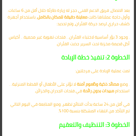
بعد الاتصال، فريق الدعم الفني حجز له زيارة طارئة خلال أقل من 6 ساعات.
وأول حاجة عملناها كانت
معاينة دقيقة للمكان بالكامل
، باستخدام أجهزة
كشف حراري لرصد حركة الفئران، وتم تحديد:
. وجود 3 بؤر أساسية لاختباء الفئران. . فتحات تهوية غير محمية. . أكياس
أكل قديمة مخزنة تحت السرير جذبت الفئران.
الخطوة 2: تنفيذ خطة الإبادة
تمت عملية الإبادة على مرحلتين:
. وضع
مصائد ذكية وطُعوم آمنة
لا تؤثر على الأطفال أو القطط المنزلية. .
استخدام
مبيدات بدون رائحة
في فتحات الجدران والخزائن.
في أقل من 24 ساعة بدأت النتائج تظهر، ومع المتابعة في اليوم التالي
تم التأكد من انتهاء المشكلة بنسبة 100%.
الخطوة 3: التنظيف والتعقيم