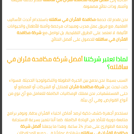
وآمنة، وذات نتائج مضمونة.
نحن نقدم لك خدمة
مكافحة الفئران في ساقلته
باستخدام أحدث الأساليب
العلمية، مع فريق عمل مدرب ومبيدات مرخصة وآمنة للأطفال والحيوانات
الأليفة. لا تعتمد على الطرق التقليدية، بل تواصل مع
شركة مكافحة
الفئران في ساقلته
للحصول على أفضل النتائج.
لماذا تعتبر شركتنا
أفضل شركة مكافحة فئران في
ساقلته
؟
السبب بسيط: نحن ندمج بين الخبرة الطويلة والتكنولوجيا الحديثة. فسواء
كنت تبحث عن
شركة مكافحة فئران
للمنازل أو الشركات أو المصانع أو
حتى المستشفيات، نحن نمتلك الإمكانيات الكاملة للتعامل مع أي نوع من
أنواع القوارض، وفي أي بيئة.
نستخدم أجهزة كشف ذكية لرصد أماكن اختباء الفئران بدقة، ونوفر برامج
متابعة دورية للتأكد من الإبادة الكاملة. كما أننا نتميز بسرعة الاستجابة
وخدمة الطوارئ على مدار 24 ساعة. وهذا ما يجعلنا
أفضل شركة
مكافحة الفئران في ساقلته
بشهادة عملائنا في جميع المحافظات.