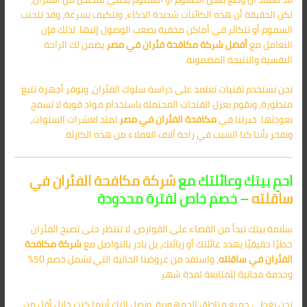
لكن الحقيقة أن هذه الكائنات شديدة الذكاء، وتتكيف بسرعة، وقد تتجنب
السموم أو تتكاثر في أماكن مخفية يصعب الوصول إليها. لذلك فإن
التعامل مع
أفضل شركة مكافحة فئران في مصر
يضمن لك الراحة
النفسية والنتيجة المضمونة.
نحن نستخدم تقنيات تعتمد على دراسة سلوك الفئران، ونوفر أجهزة تتبع
متطورة، ونقوم بعزل الفتحات المحتملة باستخدام مواد قوية لا تسمح
بعودتها. خبرتنا في
مكافحة الفئران في
مصر
تمتد لعشرات السنوات،
ونفخر بأننا كنا السبب في راحة آلاف العملاء من هذه الكارثة.
احمِ بيتك وعائلتك مع
شركة مكافحة الفئران في
ساقلته
– خصم خاص لفترة محدودة
سلامة بيتك تبدأ من القضاء على القوارض. لا تنتظر حتى تصبح الفئران
خطرًا حقيقيًا يهدد عائلتك أو زبائنك، بل بادر بالتواصل مع
شركة مكافحة
الفئران في ساقلته
، واستفد من عروضنا الحالية التي تشمل خصم 50%
وخدمة مجانية للمتابعة لمدة شهر.
نحن نغطي جميع مناطق الجمهورية، ونصل إليك أينما كنت خلال أقل من