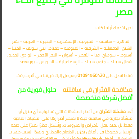
مصر
نحن نخدمك أينما كنت:
. القاهرة – ساقلته – القليوبية . الإسكندرية – البحيرة – الغربية – كفر
الشيخ . الدقهلية – الشرقية – المنوفية – دمياط . بني سويف – المنيا –
أسيوط – سوهاج . قنا – الأقصر – أسوان – البحر الأحمر – الوادي الجديد .
شمال سيناء – جنوب سيناء – الإسماعيلية – السويس – بورسعيد
فقط اتصل على
01091560420
وسيصل إليك فريقنا في أقرب وقت.
مكافحة الفئران في ساقلته
– حلول فورية من
أفضل شركة متخصصة
تُعد
مشكلة الفئران
من أخطر المشكلات التي قد تواجه أي منزل أو
منشأة تجارية في ساقلته حيث لا تقتصر أضرارها على التلفيات المادية
فقط، بل تمتد لنقل الأمراض والفيروسات، وتُشكل خطرًا كبيرًا على صحة
الإنسان، خصوصًا في أماكن تخزين الطعام والمطابخ. ولهذا السبب ظهرت
الحاجة إلى
أفضل شركة مكافحة فئران في ساقلته
تقدم خدمة سريعة