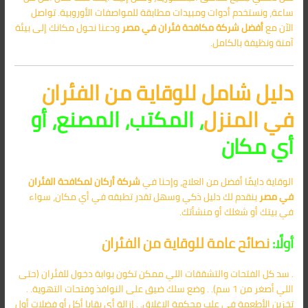
ساعة، ونستخدم أدوات ومبيدات مطابقة للمواصفات الأوروبية. تواصل
الآن مع
أفضل
شركة مكافحة فئران في مصر
ودعنا نحول مكانك إلى بيئة
آمنة ونظيفة بالكامل.
دليل شامل للوقاية من الفئران
في المنزل
، المكتب، المصنع، أو
أي مكان
الوقاية دايمًا أفضل من العلاج، وإحنا في
شركة أركان لمكافحة الفئران
في مصر
بنقدم لك دليل ذكي وسهل تقدر تطبقه في أي مكان، سواء
في بيتك أو شغلك أو منشأتك.
أولًا:
نصائح عامة للوقاية من الفئران
. سد كل الفتحات والتشققات اللي ممكن تكون بوابة دخول للفئران (حتى
اللي أصغر من 1 سم). . وضع سلك ضيق على النوافذ وفتحات التهوية. .
تخزين الأطعمة في علب محكمة الإغلاق. . إزالة أي بقايا أكل أو فضلات أول