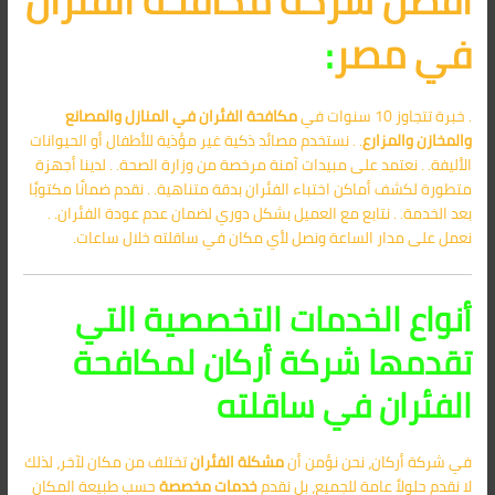
أفضل شركة مكافحة الفئران
في مصر
:
. خبرة تتجاوز 10 سنوات في
مكافحة الفئران في المنازل والمصانع
والمخازن والمزارع
. . نستخدم مصائد ذكية غير مؤذية للأطفال أو الحيوانات
الأليفة. . نعتمد على مبيدات آمنة مرخصة من وزارة الصحة. . لدينا أجهزة
متطورة لكشف أماكن اختباء الفئران بدقة متناهية. . نقدم ضمانًا مكتوبًا
بعد الخدمة. . نتابع مع العميل بشكل دوري لضمان عدم عودة الفئران. .
نعمل على مدار الساعة ونصل لأي مكان في ساقلته خلال ساعات.
أنواع الخدمات التخصصية التي
تقدمها شركة أركان لمكافحة
الفئران في ساقلته
في شركة أركان، نحن نؤمن أن
مشكلة الفئران
تختلف من مكان لآخر، لذلك
لا نقدم حلولاً عامة للجميع، بل نقدم
خدمات مخصصة
حسب طبيعة المكان