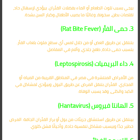
بيجي بسبب تلوث الطعام أو الماء بفضلات الفئران. بيؤدي لإسهال حاد،
تقلصات بطن، سخونة، وغالبًا ما يصيب الأطفال وكبار السن بشدة.
3. حمى الفأر (Rat Bite Fever)
بتنتقل عن طريق العض أو من خلال لمس أي سطح ملوث بلعاب الفأر.
بتسبب حمى حادة، طفح جلدي، وآلام في المفاصل.
4. داء البريميات (Leptospirosis)
من الأمراض المنتشرة في مصر في المناطق القريبة من المياه أو
المجاري. الفئران بتنقل المرض عن طريق البول، وبيؤدي لمشاكل في
الكبد والكلى، وقد يسبب الوفاة.
5. الهانتا فيروس (Hantavirus)
بينتقل عن طريق استنشاق جزيئات من بول أو براز الفئران الجافة. المرض
خطير جدًا وبيسبب مشاكل تنفسية حادة، وأحيانًا فشل كلوي.