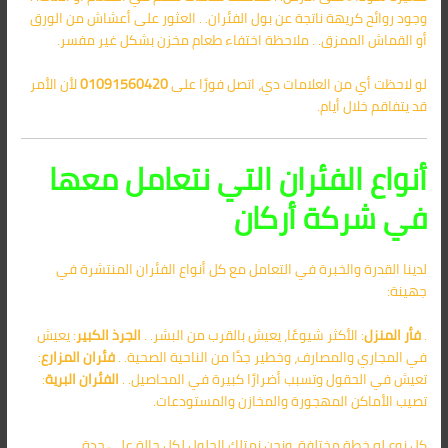
وجود روائح كريهة ناتجة عن بول الفئران. . العثور على أعشاش من الورق
أو القماش الممزق. . ملاحظة اختفاء طعام مخزن بشكل غير مفسر.
لو لاحظت أي من العلامات دي، اتصل فورًا على
01091560420
لأن الأمر
قد يتفاقم خلال أيام.
أنواع الفئران التي نتعامل معها
في شركة أركان
لدينا القدرة والخبرة في التعامل مع كل أنواع الفئران المنتشرة في
جهينة:
.
فأر المنزل
: الأكثر شيوعًا، يعيش بالقرب من البشر. .
الجرذ الكبير
: يعيش
في المجاري والمصارف، وخطير جدًا من الناحية الصحية. .
فئران المزارع
:
تعيش في الحقول وتسبب أضرارًا كبيرة في المحاصيل. .
الفئران البرية
:
تصيب الأماكن المهجورة والمخازن والمستودعات.
كل نوع له خطة مختلفة، ونحن نمتلك الحلول لكل حالة على حدة.