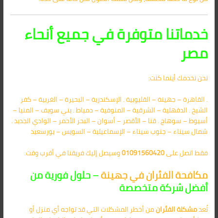
خدماتنا متوفرة في جميع أنحاء
مصر
نحن نخدمك أينما كنت:
. القاهرة – جهينة – القليوبية . الإسكندرية – البحيرة – الغربية – كفر
الشيخ . الدقهلية – الشرقية – المنوفية – دمياط . بني سويف – المنيا –
أسيوط – سوهاج . قنا – الأقصر – أسوان – البحر الأحمر – الوادي الجديد .
شمال سيناء – جنوب سيناء – الإسماعيلية – السويس – بورسعيد
فقط اتصل على
01091560420
وسيصل إليك فريقنا في أقرب وقت.
مكافحة الفئران في جهينة
– حلول فورية من
أفضل شركة متخصصة
تُعد
مشكلة الفئران
من أخطر المشكلات التي قد تواجه أي منزل أو