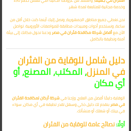
الفئران في جهينة
، واستفد من عروضنا الحالية التي تشمل خصم 50%
وخدمة مجانية للمتابعة لمدة شهر.
نحن نغطي جميع مناطق الجمهورية، ونصل إليك أينما كنت خلال أقل من
ساعة، ونستخدم أدوات ومبيدات مطابقة للمواصفات الأوروبية. تواصل
الآن مع
أفضل
شركة مكافحة فئران في مصر
ودعنا نحول مكانك إلى بيئة
آمنة ونظيفة بالكامل.
دليل شامل للوقاية من الفئران
في المنزل
، المكتب، المصنع، أو
أي مكان
الوقاية دايمًا أفضل من العلاج، وإحنا في
شركة أركان لمكافحة الفئران
في مصر
بنقدم لك دليل ذكي وسهل تقدر تطبقه في أي مكان، سواء
في بيتك أو شغلك أو منشأتك.
أولًا:
نصائح عامة للوقاية من الفئران