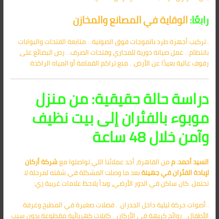
رابعًا:
الوقاية في المصانع والمخازن
. تركيب أجهزة طرد بالموجات فوق الصوتية. . متابعة الفتحات والبوابات
بانتظام. . عمل صيانة دورية للمجاري وفتحات الصرف. . رص البضائع على
رفوف عالية بعيدًا عن الأرض. . منع تراكم القمامة أو المياه الراكدة.
دراسة حالة حقيقية: من منزل
موبوء بالفئران إلى بيت نظيف
وآمن خلال 48 ساعة
السيد أحمد. م
من القاهرة، أحد عملائنا اللي تواصلوا مع
شركة أركان
لإبادة الفئران في جهينة
بعد ما وصلت المشكلة في شقته لمرحلة لا
تحتمل. كان ساكن في الدور الأرضي، وبدأ يلاحظ علامات غريبة زي:
. أصوات حركة ليلية داخل الجدران. . فضلات صغيرة في المطبخ وغرفة
الأطفال. . روائح كريهة في الأركان. . كابلات كهربائية مقطوعة بدون سبب