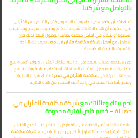
بالتواصل مع شركتنا
قد تعتقد أن وضع بعض الطعوم أو السموم يكفي للتخلص من الفئران،
لكن الحقيقة أن هذه الكائنات شديدة الذكاء، وتتكيف بسرعة، وقد تتجنب
السموم أو تتكاثر في أماكن مخفية يصعب الوصول إليها. لذلك فإن
التعامل مع
أفضل شركة مكافحة فئران في مصر
يضمن لك الراحة
النفسية والنتيجة المضمونة.
نحن نستخدم تقنيات تعتمد على دراسة سلوك الفئران، ونوفر أجهزة تتبع
متطورة، ونقوم بعزل الفتحات المحتملة باستخدام مواد قوية لا تسمح
بعودتها. خبرتنا في
مكافحة الفئران في
مصر
تمتد لعشرات السنوات،
ونفخر بأننا كنا السبب في راحة آلاف العملاء من هذه الكارثة.
احمِ بيتك وعائلتك مع
شركة مكافحة الفئران في
جهينة
– خصم خاص لفترة محدودة
سلامة بيتك تبدأ من القضاء على القوارض. لا تنتظر حتى تصبح الفئران
خطرًا حقيقيًا يهدد عائلتك أو زبائنك، بل بادر بالتواصل مع
شركة مكافحة