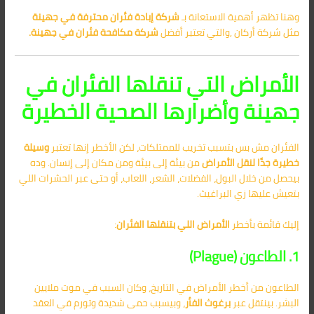
وهنا تظهر أهمية الاستعانة بـ
شركة إبادة فئران محترفة في جهينة
مثل شركة أركان ,والتي تعتبر أفضل
شركة مكافحة فئران في جهينة
.
الأمراض التي تنقلها الفئران في
جهينة وأضرارها الصحية الخطيرة
الفئران مش بس بتسبب تخريب للممتلكات، لكن الأخطر إنها تعتبر
وسيلة
خطيرة جدًا لنقل الأمراض
من بيئة إلى بيئة ومن مكان إلى إنسان. وده
بيحصل من خلال البول، الفضلات، الشعر، اللعاب، أو حتى عبر الحشرات اللي
بتعيش عليها زي البراغيث.
إليك قائمة بأخطر
الأمراض اللي بتنقلها الفئران
:
1. الطاعون (Plague)
الطاعون من أخطر الأمراض في التاريخ، وكان السبب في موت ملايين
البشر. بينتقل عبر
برغوث الفأر
، وبيسبب حمى شديدة وتورم في العقد