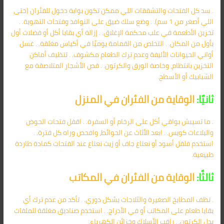
. سد كل الفتحات والتشققات اللي ممكن تكون بوابة دخول للفئران (حتى
اللي أصغر من 1 سم). . وضع سلك ضيق على النوافذ وفتحات التهوية. .
تخزين الأطعمة في علب محكمة الإغلاق. . إزالة أي بقايا أكل أو فضلات أول
بأول من المكان. . التخلص من القمامة يوميًا في أكياس مغلقة. . غسل
أواني الحيوانات الأليفة وعدم ترك الطعام مكشوف. . تنظيف أماكن
التخزين بانتظام، وخاصة الورق والكرتون. . قص الأشجار المتلاصقة مع
الشبابيك أو الأسطح.
ثانيًا:
الوقاية من الفئران في المنزل
. ما تسيبش بواقي أكل على الرخام أو السفرة. . اقفل فتحات الحوض
والبلاعات كويس. . ابعد الأثاث عن الحوائط، وافحص وراه كل فترة. .
استخدم فلفل أسود أو نعناع جاف أو زيت نعناع عند الفتحات كمادة طاردة
طبيعية.
ثالثًا:
الوقاية من الفئران في المكاتب
. نظف المطابخ الصغيرة والثلاجات بشكل دوري. . تأكد من عدم ترك أي
بقايا طعام على المكاتب أو في الأدراج. . استخدم صناديق مغلقة للملفات
بدل الكرتون. . راقب الأسلاك وخزائن الكهرباء.