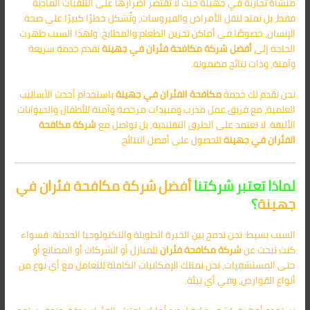
منشأة تجارية في جهينة حيث لا تقتصر أضرارها على التلفيات المادية
فقط، بل تمتد لنقل الأمراض والفيروسات، وتُشكل خطرًا كبيرًا على صحة
الإنسان، خصوصًا في أماكن تخزين الطعام والمطابخ. ولهذا السبب ظهرت
الحاجة إلى
أفضل شركة مكافحة فئران في جهينة
تقدم خدمة سريعة
وآمنة، وذات نتائج مضمونة.
نحن نقدم لك خدمة
مكافحة الفئران في جهينة
باستخدام أحدث الأساليب
العلمية، مع فريق عمل مدرب ومبيدات مرخصة وآمنة للأطفال والحيوانات
الأليفة. لا تعتمد على الطرق التقليدية، بل تواصل مع
شركة مكافحة
الفئران في جهينة
للحصول على أفضل النتائج.
لماذا تعتبر شركتنا
أفضل شركة مكافحة فئران في
جهينة
؟
السبب بسيط: نحن ندمج بين الخبرة الطويلة والتكنولوجيا الحديثة. فسواء
كنت تبحث عن
شركة مكافحة فئران
للمنازل أو الشركات أو المصانع أو
حتى المستشفيات، نحن نمتلك الإمكانيات الكاملة للتعامل مع أي نوع من
أنواع القوارض، وفي أي بيئة.