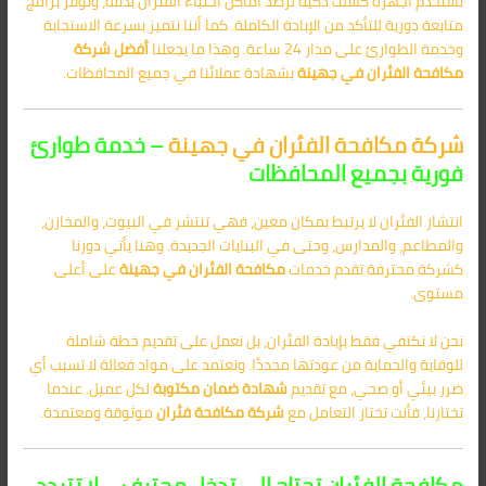
نستخدم أجهزة كشف ذكية لرصد أماكن اختباء الفئران بدقة، ونوفر برامج
متابعة دورية للتأكد من الإبادة الكاملة. كما أننا نتميز بسرعة الاستجابة
وخدمة الطوارئ على مدار 24 ساعة. وهذا ما يجعلنا
أفضل شركة
مكافحة الفئران في جهينة
بشهادة عملائنا في جميع المحافظات.
شركة مكافحة الفئران في جهينة
– خدمة طوارئ
فورية بجميع المحافظات
انتشار الفئران لا يرتبط بمكان معين، فهي تنتشر في البيوت، والمخازن،
والمطاعم، والمدارس، وحتى في البنايات الجديدة. وهنا يأتي دورنا
كشركة محترفة تقدم خدمات
مكافحة الفئران في جهينة
على أعلى
مستوى.
نحن لا نكتفي فقط بإبادة الفئران، بل نعمل على تقديم خطة شاملة
للوقاية والحماية من عودتها مجددًا. ونعتمد على مواد فعالة لا تسبب أي
ضرر بيئي أو صحي، مع تقديم
شهادة ضمان مكتوبة
لكل عميل. عندما
تختارنا، فأنت تختار التعامل مع
شركة مكافحة فئران
موثوقة ومعتمدة.
مكافحة الفئران تحتاج إلى تدخل محترف – لا تتردد