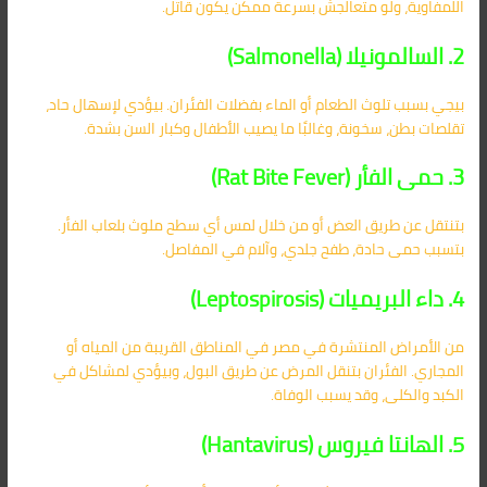
اللمفاوية، ولو متعالجش بسرعة ممكن يكون قاتل.
2. السالمونيلا (Salmonella)
بيجي بسبب تلوث الطعام أو الماء بفضلات الفئران. بيؤدي لإسهال حاد،
تقلصات بطن، سخونة، وغالبًا ما يصيب الأطفال وكبار السن بشدة.
3. حمى الفأر (Rat Bite Fever)
بتنتقل عن طريق العض أو من خلال لمس أي سطح ملوث بلعاب الفأر.
بتسبب حمى حادة، طفح جلدي، وآلام في المفاصل.
4. داء البريميات (Leptospirosis)
من الأمراض المنتشرة في مصر في المناطق القريبة من المياه أو
المجاري. الفئران بتنقل المرض عن طريق البول، وبيؤدي لمشاكل في
الكبد والكلى، وقد يسبب الوفاة.
5. الهانتا فيروس (Hantavirus)