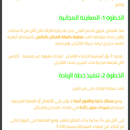
واضح.
الخطوة 1: المعاينة المجانية
بعد الاتصال، فريق الدعم الفني حجز له زيارة طارئة خلال أقل من 6 ساعات.
وأول حاجة عملناها كانت
معاينة دقيقة للمكان بالكامل
، باستخدام أجهزة
كشف حراري لرصد حركة الفئران، وتم تحديد:
. وجود 3 بؤر أساسية لاختباء الفئران. . فتحات تهوية غير محمية. . أكياس
أكل قديمة مخزنة تحت السرير جذبت الفئران.
الخطوة 2: تنفيذ خطة الإبادة
تمت عملية الإبادة على مرحلتين:
. وضع
مصائد ذكية وطُعوم آمنة
لا تؤثر على الأطفال أو القطط المنزلية. .
استخدام
مبيدات بدون رائحة
في فتحات الجدران والخزائن.
في أقل من 24 ساعة بدأت النتائج تظهر، ومع المتابعة في اليوم التالي
تم التأكد من انتهاء المشكلة بنسبة 100%.