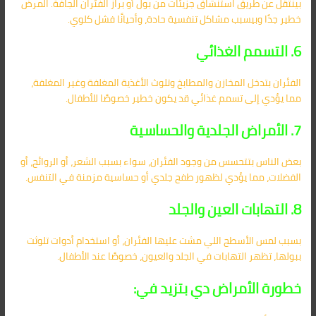
بينتقل عن طريق استنشاق جزيئات من بول أو براز الفئران الجافة. المرض
خطير جدًا وبيسبب مشاكل تنفسية حادة، وأحيانًا فشل كلوي.
6. التسمم الغذائي
الفئران بتدخل المخازن والمطابخ وتلوث الأغذية المغلفة وغير المغلفة،
مما يؤدي إلى تسمم غذائي قد يكون خطير خصوصًا للأطفال.
7. الأمراض الجلدية والحساسية
بعض الناس بتتحسس من وجود الفئران، سواء بسبب الشعر، أو الروائح، أو
الفضلات، مما يؤدي لظهور طفح جلدي أو حساسية مزمنة في التنفس.
8. التهابات العين والجلد
بسبب لمس الأسطح اللي مشت عليها الفئران، أو استخدام أدوات تلوثت
ببولها، تظهر التهابات في الجلد والعيون، خصوصًا عند الأطفال.
خطورة الأمراض دي بتزيد في: