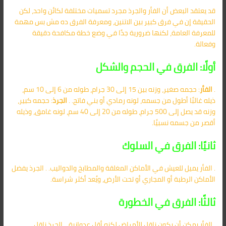
قد يعتقد البعض أن الفأر والجرذ مجرد تسميات مختلفة لكائن واحد، لكن
الحقيقة إن في فرق كبير بين الاتنين، ومعرفة الفرق ده مش بس مهمة
للمعرفة العامة، لكنها ضرورية جدًا في وضع خطة مكافحة دقيقة
وفعالة.
أولًا: الفرق في الحجم والشكل
.
الفأر
: حجمه صغير، وزنه بين 15 إلى 30 جرام، طوله من 6 إلى 10 سم،
ذيله غالبًا أطول من جسمه، لونه رمادي أو بني فاتح. .
الجرذ
: حجمه كبير،
وزنه قد يصل إلى 500 جرام، طوله من 20 إلى 40 سم، لونه غامق، وذيله
أقصر من جسمه نسبيًا.
ثانيًا: الفرق في السلوك
. الفأر يميل للعيش في الأماكن المغلقة والمطابخ والدواليب. . الجرذ يفضل
الأماكن الرطبة أو المجاري أو تحت الأرض، ويُعد أكثر شراسة.
ثالثًا: الفرق في الخطورة
. الفأر يمكن أن يكون ناقل للأمراض لكنه أقل عدوانية. . الجرذ ناقل