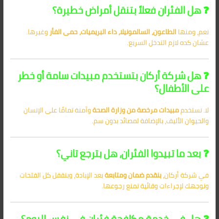
❓ هل الفئران فعلاً بتنقل أمراض خطيرة؟
نعم، ومنها
الطاعون، السالمونيلا، داء البريميات، حمى الفأر
وغيرها.
عشان كده لازم التدخل السريع.
❓ هل شركة أركان بتستخدم مبيدات سامة أو خطر
على الأطفال؟
لا. نستخدم
مبيدات مرخصة من وزارة الصحة
وآمنة تمامًا على الإنسان
والحيوان الأليف، بالإضافة لمصائد بدون سم.
❓ بعد ما تبيدوا الفئران، هل بترجع تاني؟
في شركة أركان،
بنقدم ضمان ومتابعة
بعد الإبادة، وبنقفل كل الفتحات
ونوجهك لإجراءات وقائية تمنع رجوعها.
❓ هل في خدمة مكافحة فئران في نفس اليوم؟