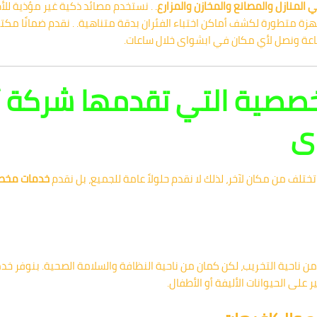
 المنازل والمصانع والمخازن والمزارع
. . نستخدم مصائد ذكية غير مؤذية للأط
هزة متطورة لكشف أماكن اختباء الفئران بدقة متناهية. . نقدم ضمانًا مكتوب
ساعة ونصل لأي مكان في ابشواى خلال ساعات.
تخصصية التي تقدمها شركة 
اى
ختلف من مكان لآخر، لذلك لا نقدم حلولاً عامة للجميع، بل نقدم
خدمات مخص
ن ناحية التخريب، لكن كمان من ناحية النظافة والسلامة الصحية. بنوفر خد
ر على الحيوانات الأليفة أو الأطفال.