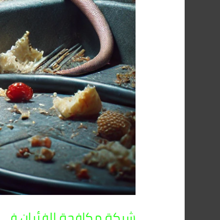
شركة مكافحة الفئران فى ابشواى 01091560420