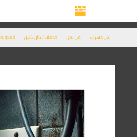
خطي
Post
لى
navigation
لمحتوى
رش حشرات
من نحن
خدمات أركان كلين
المدونة