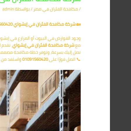
/
مكافحة الفئران​ في مصر
/ بواسطة
admin
🏡
شركة مكافحة الفئران في إبشواي 01091560420 / الأقرب إليك
وجود القوارض في البيوت أو المزارع في إبشوا
مع
شركة مكافحة الفئران في إبشواي
، نقدم 
نصل إليك بسرعة، ونوفر خطة مكافحة مصممة ح
📞 اتصل فورًا على
01091560420
واستفد من خ