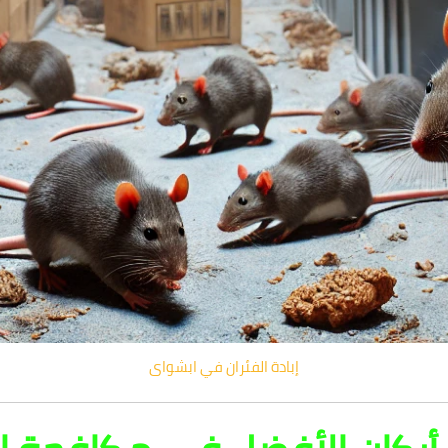
إبادة الفئران في ابشواى