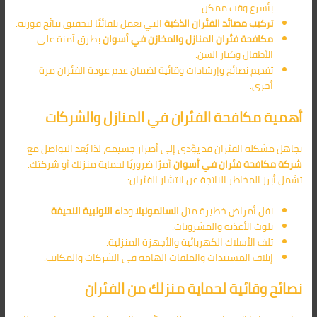
بأسرع وقت ممكن.
تركيب مصائد الفئران الذكية
التي تعمل تلقائيًا لتحقيق نتائج فورية.
مكافحة فئران المنازل والمخازن في أسوان
بطرق آمنة على
الأطفال وكبار السن.
تقديم نصائح وإرشادات وقائية لضمان عدم عودة الفئران مرة
أخرى.
أهمية مكافحة الفئران في المنازل والشركات
تجاهل مشكلة الفئران قد يؤدي إلى أضرار جسيمة، لذا يُعد التواصل مع
شركة مكافحة فئران في أسوان
أمرًا ضروريًا لحماية منزلك أو شركتك.
تشمل أبرز المخاطر الناتجة عن انتشار الفئران:
نقل أمراض خطيرة مثل
السالمونيلا
و
داء اللولبية النحيفة
.
تلوث الأغذية والمشروبات.
تلف الأسلاك الكهربائية والأجهزة المنزلية.
إتلاف المستندات والملفات الهامة في الشركات والمكاتب.
نصائح وقائية لحماية منزلك من الفئران