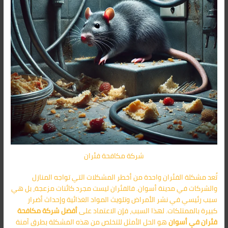
شركة مكافحة فئران
تُعد مشكلة الفئران واحدة من أخطر المشكلات التي تواجه المنازل
والشركات في مدينة أسوان. فالفئران ليست مجرد كائنات مزعجة، بل هي
سبب رئيسي في نشر الأمراض وتلويث المواد الغذائية وإحداث أضرار
كبيرة بالممتلكات. لهذا السبب، فإن الاعتماد على
أفضل شركة مكافحة
فئران في أسوان
هو الحل الأمثل للتخلص من هذه المشكلة بطرق آمنة