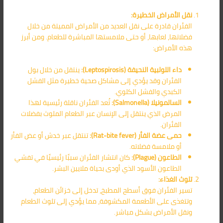
نقل الأمراض الخطيرة:
الفئران قادرة على نقل العديد من الأمراض المميتة من خلال
فضلاتها، لعابها، أو حتى ملامستها المباشرة للطعام. ومن أبرز
هذه الأمراض:
داء اللولبية النحيفة (Leptospirosis):
ينتقل من خلال بول
الفئران وقد يؤدي إلى مشاكل صحية خطيرة مثل الفشل
الكبدي والفشل الكلوي.
السالمونيلا (Salmonella):
تُعد الفئران ناقلة رئيسية لهذا
المرض الذي ينتقل إلى الإنسان عبر الطعام الملوث بفضلات
الفئران.
حمى عضة الفأر (Rat-bite fever):
تنتقل عبر خدش أو عض الفأر
أو ملامسة فضلاته.
الطاعون (Plague):
كان انتشار الفئران سببًا رئيسيًا في تفشي
الطاعون الأسود الذي أودى بحياة ملايين البشر.
تلوث الغذاء:
تسير الفئران فوق أسطح المطبخ، تدخل إلى خزائن الطعام،
وتتغذى على الأطعمة المكشوفة، مما يؤدي إلى تلوث الطعام
ونقل الأمراض بشكل مباشر.