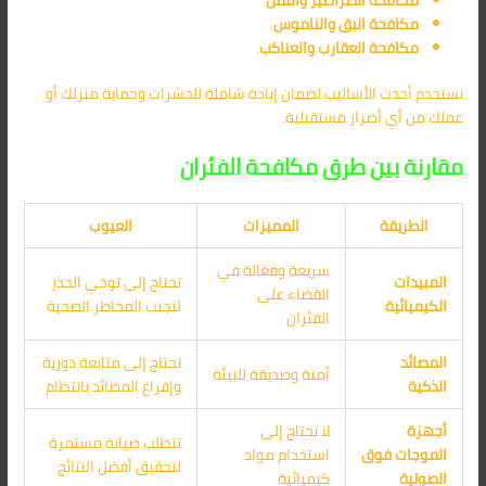
مكافحة البق والناموس
.
مكافحة العقارب والعناكب
.
نستخدم أحدث الأساليب لضمان إبادة شاملة للحشرات وحماية منزلك أو
عملك من أي أضرار مستقبلية.
مقارنة بين طرق مكافحة الفئران
الطريقة
المميزات
العيوب
سريعة وفعّالة في
المبيدات
تحتاج إلى توخي الحذر
القضاء على
الكيميائية
لتجنب المخاطر الصحية
الفئران
المصائد
تحتاج إلى متابعة دورية
آمنة وصديقة للبيئة
الذكية
وإفراغ المصائد بانتظام
أجهزة
لا تحتاج إلى
تتطلب صيانة مستمرة
الموجات فوق
استخدام مواد
لتحقيق أفضل النتائج
الصوتية
كيميائية