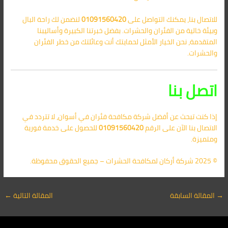
للاتصال بنا، يمكنك التواصل على
01091560420
لنضمن لك راحة البال
وبيئة خالية من الفئران والحشرات. بفضل خبرتنا الكبيرة وأساليبنا
المتقدمة، نحن الخيار الأمثل لحمايتك أنت وعائلتك من خطر الفئران
والحشرات.
اتصل بنا
إذا كنت تبحث عن أفضل شركة مكافحة فئران في أسوان، لا تتردد في
الاتصال بنا الآن على الرقم
01091560420
للحصول على خدمة فورية
ومتميزة.
© 2025 شركة أركان لمكافحة الحشرات – جميع الحقوق محفوظة.
→
المقالة السابقة
المقالة التالية
←