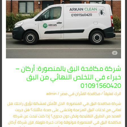
النهائي
من
البق
01091560420
شركة مكافحة البق بالمنصورة: أركان –
خبراء في التخلص النهائي من البق
01091560420
اترك تعليقاً
/
مكافحة الفئران​ في مصر
/
admin
شركة مكافحة البق في المنصورة: الحل الأمثل لمشكلة تؤرق راحتك هل
تعاني من لدغات البق المزعجة وتخشى على صحة عائلتك؟ هل جربت
العديد من الطرق التقليدية ولكن دون جدوى؟ إذا كنت تبحث عن شركة
مكافحة البق في المنصورة موثوقة وذات خبرة طويلة، فإن شركة أركان