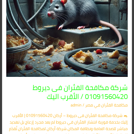
الأقرب
اليك
شركة مكافحة الفئران فى ديروط
01091560420 / الأقرب اليك
مكافحة الفئران​ في مصر
/
admin
🐀 شركة مكافحة الفئران فى ديروط – أركان 01091560420 | الأقرب
إليك بخدمة فورية انتشار الفئران في ديروط لم يعد مجرد إزعاج بل تهديد
مباشر للصحة العامة ونظافة المكان.شركة أركان لمكافحة الفئران تُقدّم