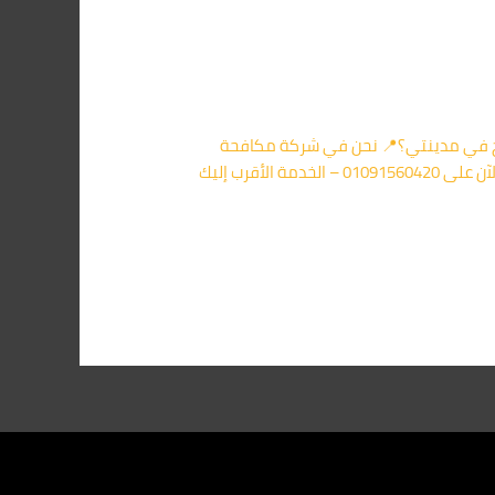
طابخ في مدينتي؟📍 نحن في شركة مكافحة
الفئران في مدينتي نوفر لك خدمة متقدمة تعتمد على أجهزة حديثة تضمن إبادة سريعة للفئران ومنع عودتها. 📞 اتصل الآن على 01091560420 – الخدمة الأقرب إليك