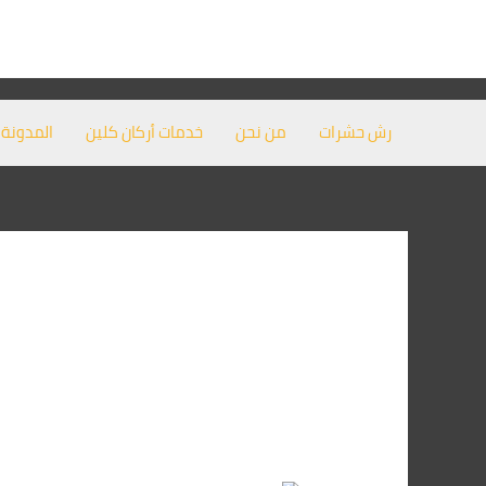
خطي
لى
لمحتوى
رش حشرات
من نحن
خدمات أركان كلين
المدونة