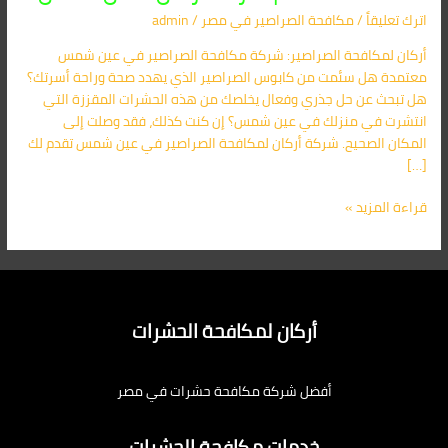
عين
اترك تعليقاً
/
مكافحة الصراصير​ في مصر
/
admin
شمس
01091560420
أركان لمكافحة الصراصير: شركة مكافحة الصراصير في عين شمس
|
معتمدة هل سئمت من كابوس الصراصير الذي يهدد صحة وراحة أسرتك؟
شركة
هل تبحث عن حل جذري وفعال يخلصك من هذه الحشرات المقززة التي
أركان:
انتشرت في منزلك في عين شمس؟ إن كنت كذلك، فقد وصلت إلى
الحل
المكان الصحيح. شركة أركان لمكافحة الصراصير في عين شمس تقدم لك
الأمثل
[…]
قراءة المزيد »
أركان لمكافحة الحشرات
أفضل شركة مكافحة حشرات في مصر
خدمات مكافحة الحشرات