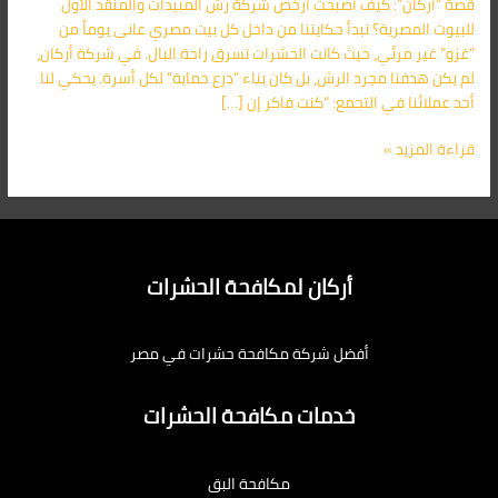
قصة “أركان”: كيف أصبحت أرخص شركة رش المبيدات والمنقذ الأول
–
للبيوت المصرية؟ تبدأ حكايتنا من داخل كل بيت مصري عانى يوماً من
أركان
“غزو” غير مرئي، حيث كانت الحشرات تسرق راحة البال. في شركة أركان،
اتصل
لم يكن هدفنا مجرد الرش، بل كان بناء “درع حماية” لكل أسرة. يحكي لنا
الآن:
أحد عملائنا في التجمع: “كنت فاكر إن […]
01091560420
قراءة المزيد »
أركان لمكافحة الحشرات
أفضل شركة مكافحة حشرات في مصر
خدمات مكافحة الحشرات
مكافحة البق