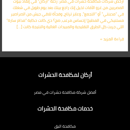
أرخص شركات مكافحة حشرات في مصر: رحلة “أركان” في إنقاذ بيوت
–
المصريين من غزو الآفات تخيل إنك راجع بيتك بعد يوم طويل في شغلك
خصم
في “مدينتي” أو “التجمع”، وعايز ترتاح، وفجأة تلاقي جيش من الصراصير
50%
مستنيكي في المطبخ! إحساس مرعب، صح؟ دي كانت حكاية “مدام سارة”
لعام
اللي جربت كل الطرق التقليدية والمبيدات الغالية والنتيجة كانت […]
2026
قراءة المزيد »
أركان لمكافحة الحشرات
أفضل شركة مكافحة حشرات في مصر
خدمات مكافحة الحشرات
مكافحة البق