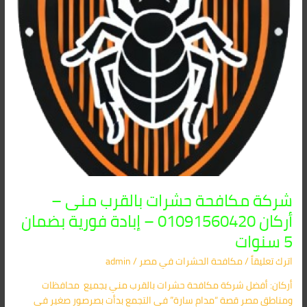
01091560420
–
إبادة
فورية
بضمان
5
سنوات
شركة مكافحة حشرات بالقرب منى –
أركان 01091560420 – إبادة فورية بضمان
5 سنوات
اترك تعليقاً
/
مكافحة الحشرات في مصر
/
admin
أركان: أفضل شركة مكافحة حشرات بالقرب مني بجميع محافظات
ومناطق مصر قصة “مدام سارة” في التجمع بدأت بصرصور صغير في